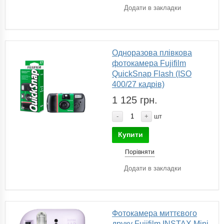
Додати в закладки
Одноразова плівкова
фотокамера Fujifilm
QuickSnap Flash (ISO
400/27 кадрів)
1 125 грн.
-
+
шт
Купити
Порівняти
Додати в закладки
Фотокамера миттєвого
друку Fujifilm INSTAX Mini