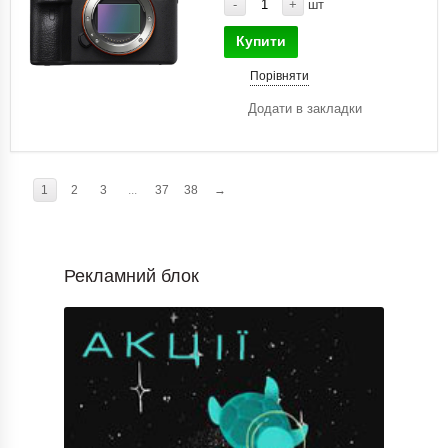
-
+
шт
Купити
Порівняти
Додати в закладки
1
2
3
...
37
38
→
Рекламний блок