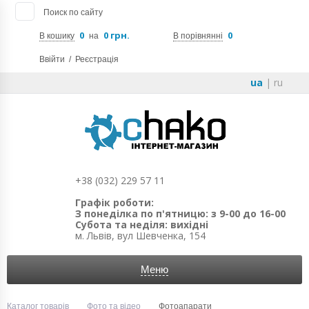
Поиск по сайту
0
0 грн.
0
В кошику
на
В порівнянні
Ввійти
/
Реєстрація
ua
|
ru
+38 (032) 229 57 11
Графік роботи:
З понеділка по п'ятницю: з 9-00 до 16-00
Субота та неділя: вихідні
м. Львів, вул Шевченка, 154
Меню
Каталог товарів
Фото та відео
Фотоапарати