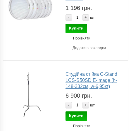
1 196 грн.
-
+
шт
Купити
Порівняти
Додати в закладки
Студійна стійка C-Stand
LCS-S50SD E-Image (h-
148-332см, w-6,95кг)
6 900 грн.
-
+
шт
Купити
Порівняти