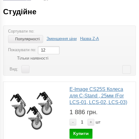
Студійне
Сортувати по:
Зменшення ціни
Назва Z-A
Популярності
Показувати по:
12
Тільки наявності
Вид:
E-Image CS25S Колеса
для C-Stand , 25мм (For
LCS-01, LCS-02, LCS-03)
1 886 грн.
-
+
шт
Купити