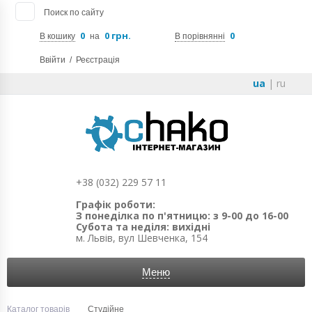
Поиск по сайту
0
0 грн.
0
В кошику
на
В порівнянні
Ввійти
/
Реєстрація
ua
|
ru
+38 (032) 229 57 11
Графік роботи:
З понеділка по п'ятницю: з 9-00 до 16-00
Субота та неділя: вихідні
м. Львів, вул Шевченка, 154
Меню
Каталог товарів
Студійне