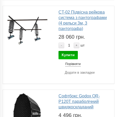
CT-02 Підвісна рейкова
система з пантографами
(4 рельси 3м, 3
пантографа)
28 060 грн.
-
+
шт
Купити
Порівняти
Додати в закладки
Софтбокс Godox QR-
P120T параболічний
швидкоскладаний
4 496 грн.