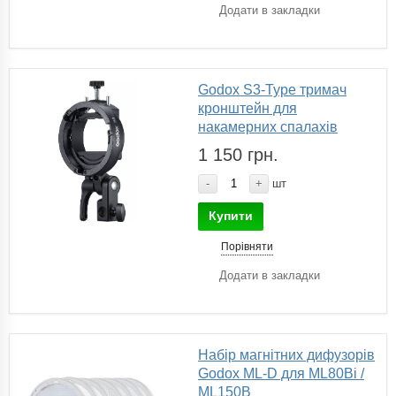
Додати в закладки
Godox S3-Type тримач
кронштейн для
накамерних спалахів
1 150 грн.
-
+
шт
Купити
Порівняти
Додати в закладки
Набір магнітних дифузорів
Godox ML-D для ML80Bi /
ML150B