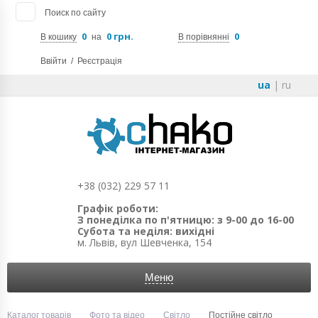
Поиск по сайту
0
0 грн.
0
В кошику
на
В порівнянні
Ввійти
/
Реєстрація
ua
|
ru
+38 (032) 229 57 11
Графік роботи:
З понеділка по п'ятницю: з 9-00 до 16-00
Субота та неділя: вихідні
м. Львів, вул Шевченка, 154
Меню
Каталог товарів
Фото та відео
Світло
Постійне світло