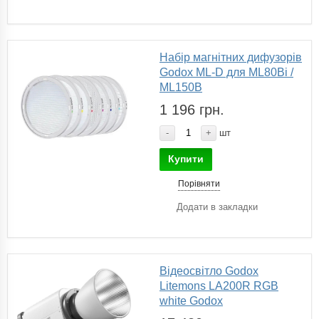
Набір магнітних дифузорів
Godox ML-D для ML80Bi /
ML150B
1 196 грн.
-
+
шт
Купити
Порівняти
Додати в закладки
Відеосвітло Godox
Litemons LA200R RGB
white Godox