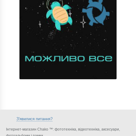
З'явилися питання?
Інтернет-магазин Chako ™: фототехніка, відеотехніка, аксесуари,
фотоальбоми і рамки.