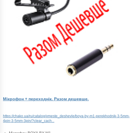
Мікрофон + переходнік. Разом дешевше.
https://chako.ua/ru/catalog/vmeste_deshevle/boya-by-m1-perekhodnik-3-5mm-
4pin-3-5mm-3pin/?clear_cach...