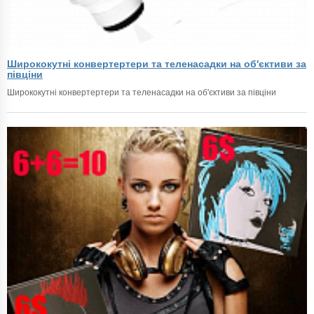
Ширококутні конвертертери та теленасадки на об'єктиви за
півціни
Ширококутні конвертертери та теленасадки на об'єктиви за півціни