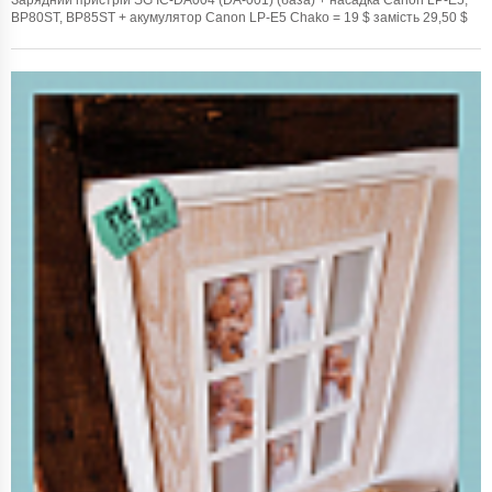
Зарядний пристрій SG IC-DA004 (DA-001) (база) + насадка Canon LP-E5,
BP80ST, BP85ST + акумулятор Canon LP-E5 Chako = 19 $ замість 29,50 $