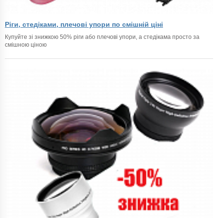
Ріги, стедіками, плечові упори по смішній ціні
Купуйте зі знижкою 50% ріги або плечові упори, а стедікама просто за
смішною ціною