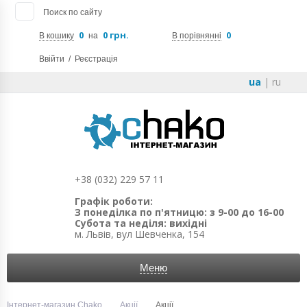
Поиск по сайту
0
0 грн.
0
В кошику
на
В порівнянні
Ввійти
/
Реєстрація
ua
|
ru
+38 (032) 229 57 11
Графік роботи:
З понеділка по п'ятницю: з 9-00 до 16-00
Субота та неділя: вихідні
м. Львів, вул Шевченка, 154
Меню
Інтернет-магазин Chako
Акції
Акції