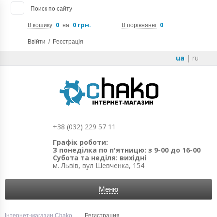
Поиск по сайту
0
0 грн.
0
В кошику
на
В порівнянні
Ввійти
/
Реєстрація
ua
|
ru
+38 (032) 229 57 11
Графік роботи:
З понеділка по п'ятницю: з 9-00 до 16-00
Субота та неділя: вихідні
м. Львів, вул Шевченка, 154
Меню
Інтернет-магазин Chako
Регистрация