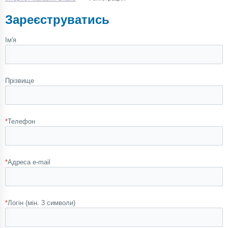
Зареєструватись
Ім'я
Прізвище
*
Телефон
*
Адреса e-mail
*
Логін (мін. 3 символи)