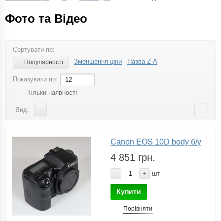
Фото та Відео
Сортувати по:
Зменшення ціни
Назва Z-A
Популярності
Показувати по:
12
Тільки наявності
Вид:
Canon EOS 10D body б/у
4 851 грн.
-
+
шт
Купити
Порівняти