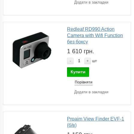
Додати в закладки
Redleaf RD990 Action
Camera with Wifi Function
без боксу
1 610 грн.
-
+
шт
Купити
Порівняти
Додати в закладки
Proaim View Finder EVF-1
(б/в)