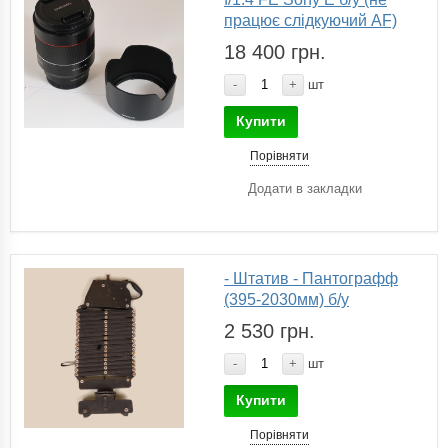
працює слідкуючий AF)
18 400 грн.
-
+
шт
Купити
Порівняти
Додати в закладки
- Штатив - Пантографф
(395-2030мм) б/у
2 530 грн.
-
+
шт
Купити
Порівняти