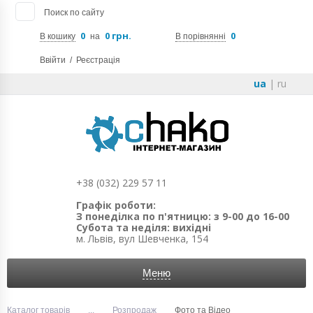
Поиск по сайту
0
0 грн.
0
В кошику
на
В порівнянні
Ввійти
/
Реєстрація
ua
|
ru
+38 (032) 229 57 11
Графік роботи:
З понеділка по п'ятницю: з 9-00 до 16-00
Субота та неділя: вихідні
м. Львів, вул Шевченка, 154
Меню
Каталог товарів
...
Розпродаж
Фото та Відео