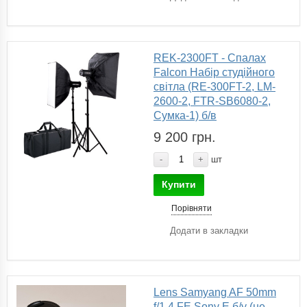
REK-2300FT - Спалах
Falcon Набір студійного
світла (RE-300FT-2, LM-
2600-2, FTR-SB6080-2,
Сумка-1) б/в
9 200 грн.
-
+
шт
Купити
Порівняти
Додати в закладки
Lens Samyang AF 50mm
f/1.4 FE Sony E б/у (не