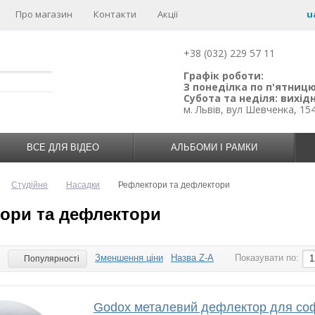
Про магазин
Контакти
Акції
u
+38 (032) 229 57 11
Графік роботи:
З понеділка по п'ятницю:
Субота та неділя: вихідн
м. Львів, вул Шевченка, 15
ВСЕ ДЛЯ ВІДЕО
АЛЬБОМИ І РАМКИ
Студійне
Насадки
Рефлектори та дефлектори
ори та дефлектори
Зменшення ціни
Назва Z-A
Показувати по:
:
1
Популярності
Godox металевий дефлектор для соф