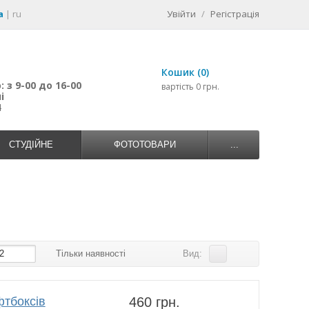
a
|
ru
Увійти
/
Регістрація
Кошик (0)
 з 9-00 до 16-00
вартість 0 грн.
і
4
СТУДІЙНЕ
ФОТОТОВАРИ
...
2
Тільки наявності
Вид:
тбоксів
460 грн.