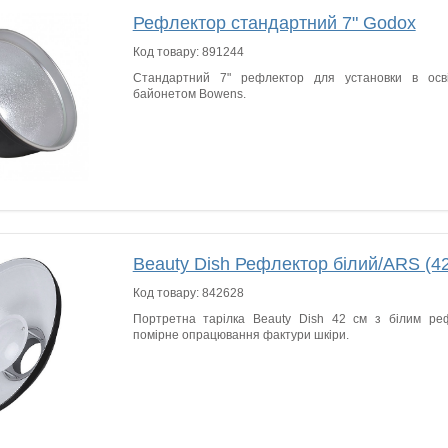
Рефлектор стандартний 7" Godox
Код товару:
891244
Стандартний 7" рефлектор для установки в осв
байонетом Bowens.
Beauty Dish Рефлектор білий/ARS (42
Код товару:
842628
Портретна тарілка Beauty Dish 42 см з білим ре
помірне опрацювання фактури шкіри.