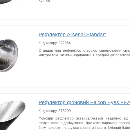
Кут: 45°.
Рефлектор Arsenal Standart
Код товару:
822064
Стандартний рефлектор створює спрямований світ
контрастом і чіткими кордонами. Середній кут розсіюв
Рефлектор фоновий Falcon Eyes FE
Код товару:
818209
Фоновий рефлектор встановлюється недалеко ві
градієнтного підсвічування. Дає чітко виражені параб
боку і широку площу освітлення з іншого. Змінний байо