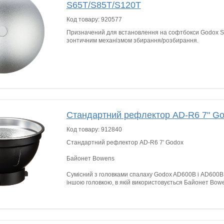
S65T/S85T/S120T
Код товару:
920577
Призначений для встановлення на софтбокси Godox S
зонтичним механізмом збирання/розбирання.
Стандартний рефлектор AD-R6 7" G
Код товару:
912840
Стандартний рефлектор AD-R6 7' Godox
Байонет Bowens
Сумісний з головками спалаху Godox AD600B і AD600BM
іншою головкою, в якій використовується Байонет Bow