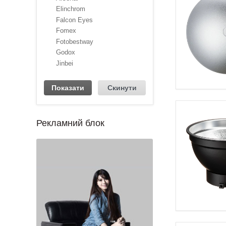
Elinchrom
Falcon Eyes
Fomex
Fotobestway
Godox
Jinbei
Рекламний блок
1
2
3
4