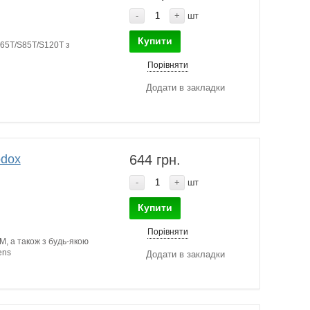
-
+
шт
Купити
65T/S85T/S120T з
Порівняти
Додати в закладки
odox
644 грн.
-
+
шт
Купити
Порівняти
, а також з будь-якою
ens
Додати в закладки