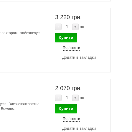
3 220 грн.
-
+
шт
флектором, забезпечує
Купити
Порівняти
Додати в закладки
2 070 грн.
-
+
шт
усів. Висококонтрастне
Купити
т Bowens.
Порівняти
Додати в закладки