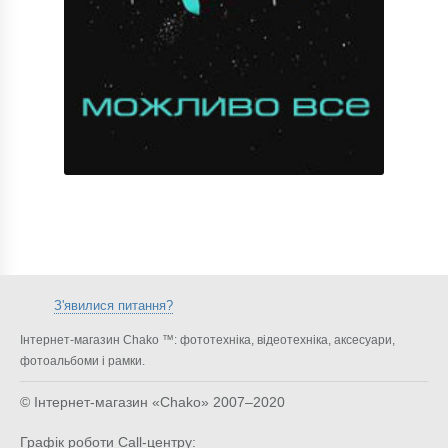
З'явилися питання?
Інтернет-магазин Chako ™: фототехніка, відеотехніка, аксесуари,
фотоальбоми і рамки.
© Інтернет-магазин «Chako»
2007–2020
Графік роботи Call-центру: