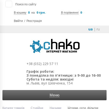
Поиск по сайту
0
0 грн.
0
В кошику
на
В порівнянні
Ввійти
/
Реєстрація
ua
|
ru
+38 (032) 229 57 11
Графік роботи:
З понеділка по п'ятницю: з 9-00 до 16-00
Субота та неділя: вихідні
м. Львів, вул Шевченка, 154
Меню
Каталог товарів
Студійне
Насадки
Шторки, соти, фільтри