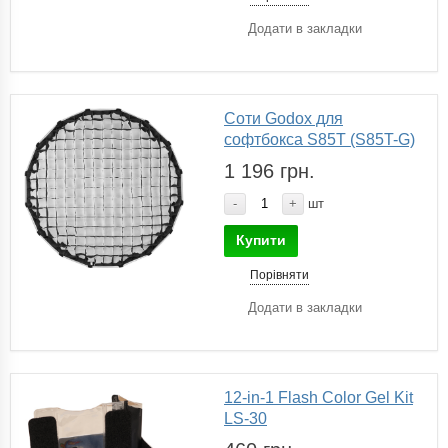
Додати в закладки
Соти Godox для
софтбокса S85T (S85T-G)
1 196 грн.
-
+
шт
Купити
Порівняти
Додати в закладки
12-in-1 Flash Color Gel Kit
LS-30