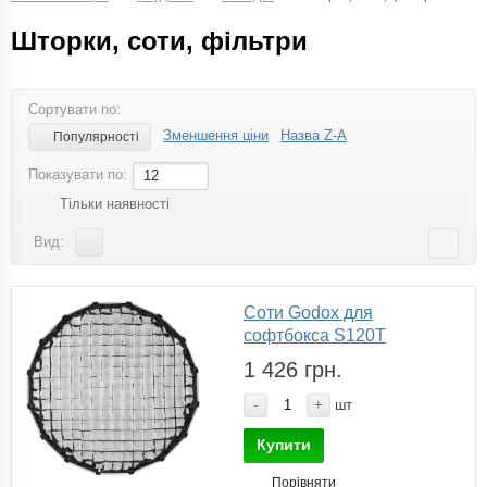
Шторки, соти, фільтри
Сортувати по:
Зменшення ціни
Назва Z-A
Популярності
Показувати по:
12
Тільки наявності
Вид:
Соти Godox для
софтбокса S120T
1 426 грн.
-
+
шт
Купити
Порівняти