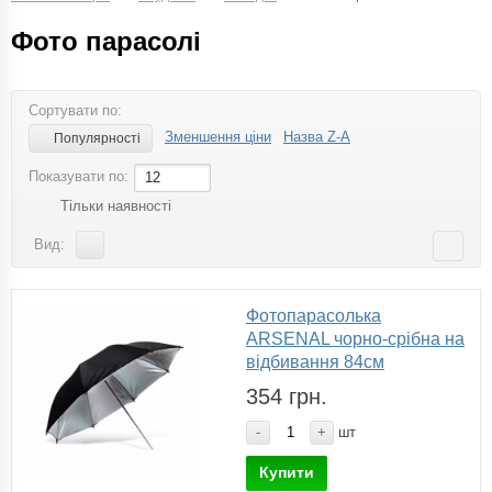
Фото парасолі
Сортувати по:
Зменшення ціни
Назва Z-A
Популярності
Показувати по:
12
Тільки наявності
Вид:
Фотопарасолька
ARSENAL чорно-срібна на
відбивання 84см
354 грн.
-
+
шт
Купити