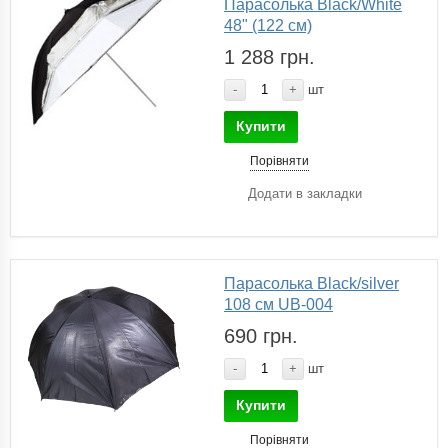
Парасолька Black/White
48" (122 см)
1 288 грн.
-
+
шт
Купити
Порівняти
Додати в закладки
Парасолька Black/silver
108 см UB-004
690 грн.
-
+
шт
Купити
Порівняти