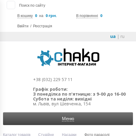
Поиск по сайту
0
0 грн.
0
В кошику
на
В порівнянні
Ввійти
/
Реєстрація
ua
|
ru
+38 (032) 229 57 11
Графік роботи:
З понеділка по п'ятницю: з 9-00 до 16-00
Субота та неділя: вихідні
м. Львів, вул Шевченка, 154
Меню
Каталог товарів
Студійне
Насадки
Фото парасолі