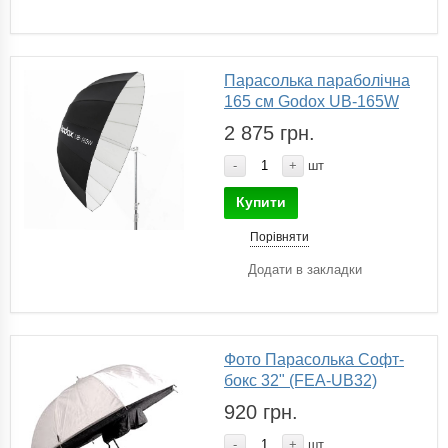
Парасолька параболічна
165 см Godox UB-165W
2 875 грн.
-
+
шт
Купити
Порівняти
Додати в закладки
Фото Парасолька Софт-
бокс 32" (FEA-UB32)
920 грн.
-
+
шт