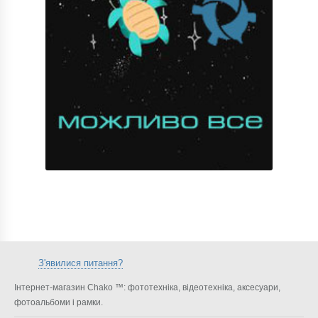
З'явилися питання?
Інтернет-магазин Chako ™: фототехніка, відеотехніка, аксесуари,
фотоальбоми і рамки.