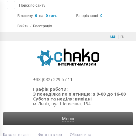
Поиск по сайту
0
0 грн.
0
В кошику
на
В порівнянні
Ввійти
/
Реєстрація
ua
|
ru
+38 (032) 229 57 11
Графік роботи:
З понеділка по п'ятницю: з 9-00 до 16-00
Субота та неділя: вихідні
м. Львів, вул Шевченка, 154
Меню
Каталог товарів
Фото та відео
Об'єктиви та