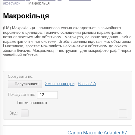
аксесуари
Макрокільця
Макрокільця
(UA) Макрокільця - принципова схема складається з звичайного
порожнього циліндра, технічно оснащений різними параметрами,
встановлюється між об'єктивом і матрицею, основне завдання - зміна
параметрів оптичної системи. Зі збільшенням відстані між об'єктивом
і матрицею, зростає можливість наближатися об'єктивом до об'єкту
зйомки ближче. Макрокільця - інструмент для макрофотографії через
звичайний об'єктив.
©AlexanderChernov/Gidroman
Сортувати по:
Зменшення ціни
Назва Z-A
Популярності
Показувати по:
12
Тільки наявності
Вид:
Canon Macrolite Adapter 67