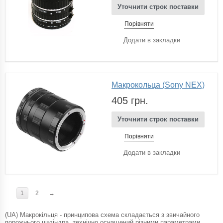
Уточнити строк поставки
Порівняти
Додати в закладки
Макрокольца (Sony NEX)
405 грн.
Уточнити строк поставки
Порівняти
Додати в закладки
1
2
→
(UA) Макрокільця - принципова схема складається з звичайного
порожнього циліндра, технічно оснащений різними параметрами,