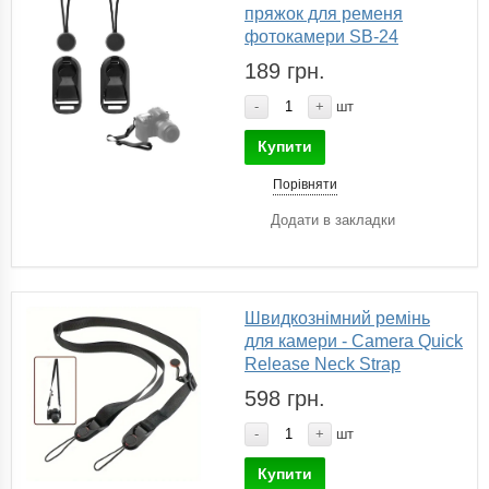
пряжок для ременя
фотокамери SB-24
189 грн.
-
+
шт
Купити
Порівняти
Додати в закладки
Швидкознімний ремінь
для камери - Camera Quick
Release Neck Strap
598 грн.
-
+
шт
Купити