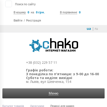
Поиск по сайту
0
0 грн.
0
В кошику
на
В порівнянні
Ввійти
/
Реєстрація
ua
|
ru
+38 (032) 229 57 11
Графік роботи:
З понеділка по п'ятницю: з 9-00 до 16-00
Субота та неділя: вихідні
м. Львів, вул Шевченка, 154
Меню
Каталог товарів
Аксесуари
Ремені для камер