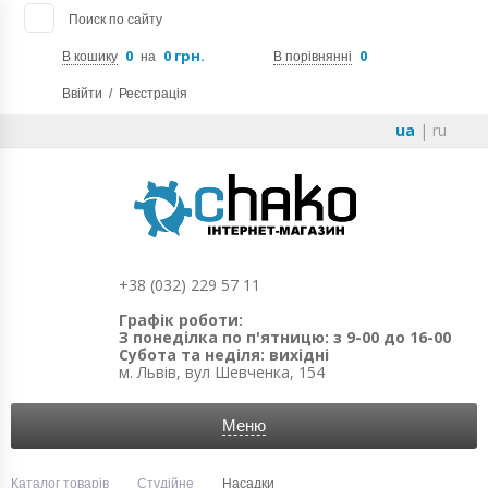
Поиск по сайту
0
0 грн.
0
В кошику
на
В порівнянні
Ввійти
/
Реєстрація
ua
|
ru
+38 (032) 229 57 11
Графік роботи:
З понеділка по п'ятницю: з 9-00 до 16-00
Субота та неділя: вихідні
м. Львів, вул Шевченка, 154
Меню
Каталог товарів
Студійне
Насадки