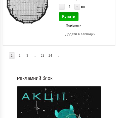
-
+
шт
Купити
Порівняти
Додати в закладки
1
2
3
...
23
24
→
Рекламний блок