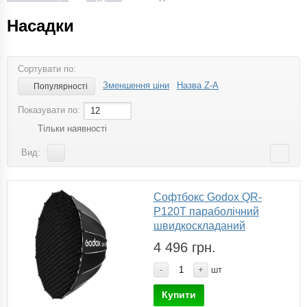
Насадки
Сортувати по:
Зменшення ціни
Назва Z-A
Популярності
Показувати по:
12
Тільки наявності
Вид:
Софтбокс Godox QR-
P120T параболічний
швидкоскладаний
4 496 грн.
-
+
шт
Купити