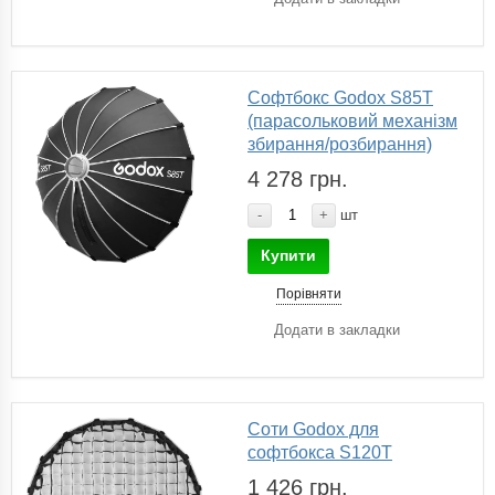
Софтбокс Godox S85T
(парасольковий механізм
збирання/розбирання)
4 278 грн.
-
+
шт
Купити
Порівняти
Додати в закладки
Соти Godox для
софтбокса S120T
1 426 грн.