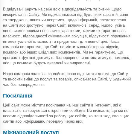
Відвідувачі беруть на себе всю відповідальність та ризики щодо
використання Сайту. Ми відмовляємося від будь-яких гарантій, заяв
та тверджень, явних чи непрямих, щодо інформації, представленої
на Сайті або доступної через Сайт, включно з, серед іншого, усіма
явно висловленими і неявними гарантіями, такими як гарантія прав
власності, відповідності очікуванням покупців, відсутності порушення
інтелектуальної власності та придатності для певної цілі. Наша
компанія не гарантує, що Сайт не містить комп'ютерних вірусів,
помилок або інших шкідливих компонентів. Ми не гарантуємо, що
програмні функції діятимуть безперервно чи не міститимуть помилок,
або що помилки будуть виявлені чи виправлені.
Наша компанія залишає за собою право відкликати доступ до Сайту
та вносити зміни до послуг та товарів, описаних на Сайті, у будь-який
час без попередження.
Посилання
Цей сайт може містити посилання на інші сайти в Інтернеті, які є
власністю та керуються сторонніми особами. Ви визнаєте, що ми не
несемо відповідальності за роботу цих сайтів, контент жодного з цих
сайтів або інформацію, передану через них.
Міжнародний доступ