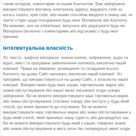
таким оглядом, коментарем чи іншим Контентом. Вам заборонено
використовувати фіктивну електронну адресу, видавати себе за
когось іншого, крім себе, або іншим способом вводити в оману нас чи
третіх сторін щодо походження будь-яких Матеріалів або Контенту.
Ми можемо, але не зобов'язані, вилучати або редагувати будь-які
Матеріали (включно з коментарями або відгуками) з будь-якої
причини.
Інтелектуальна власність
Усі тексти, графічні матеріали, значки кнопок, зображення, аудіо та
відео, вміст та програмне забезпечення належать виключно нашій
компанії. Права на збирання, розміщення та складання всього
Контенту на цьому Сайті належать виключно нашій компанії. Усі
програми, що використовуються на цьому Сайті, є власністю нашої
компанії. Використання будь-яких наших торговельних марок або
знаків обслуговування без нашої явної письмової згоди суворо
заборонено. Ви не можете використовувати наші торговельні марки
або знаки обслуговування стосовно товару або послуги у будь-який
спосіб, що може призвести до плутанини. Ви не можете
використовувати наші торговельні марки або знаки обслуговування у
будь-який спосіб, який принижує нашу гідність або дискредитує нас.
Ви не можете використовувати будь-який з наших товарних знаків
або знаків обслуговування в мета тегах без попередньої явної згоди.