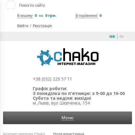
Поиск по сайту
0
0 грн.
0
В кошику
на
В порівнянні
Ввійти
/
Реєстрація
ua
|
ru
+38 (032) 229 57 11
Графік роботи:
З понеділка по п'ятницю: з 9-00 до 16-00
Субота та неділя: вихідні
м. Львів, вул Шевченка, 154
Меню
Інтернет-магазин Chako
Угода користувача