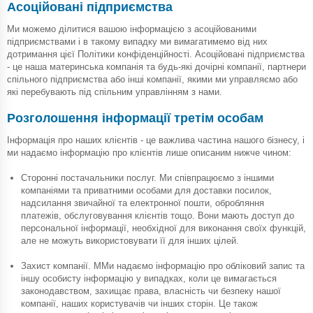
Асоційовані підприємства
Ми можемо ділитися вашою інформацією з асоційованими
підприємствами і в такому випадку ми вимагатимемо від них
дотримання цієї Політики конфіденційності. Асоційовані підприємства
- це наша материнська компанія та будь-які дочірні компанії, партнери
спільного підприємства або інші компанії, якими ми управляємо або
які перебувають під спільним управлінням з нами.
Розголошення інформації третім особам
Інформація про наших клієнтів - це важлива частина нашого бізнесу, і
ми надаємо інформацію про клієнтів лише описаним нижче чином:
Cторонні постачальники послуг. Ми співпрацюємо з іншими
компаніями та приватними особами для доставки посилок,
надсилання звичайної та електронної пошти, обробляння
платежів, обслуговування клієнтів тощо. Вони мають доступ до
персональної інформації, необхідної для виконання своїх функцій,
але не можуть використовувати її для інших цілей.
Захист компанії. ММи надаємо інформацію про обліковий запис та
іншу особисту інформацію у випадках, коли це вимагається
законодавством, захищає права, власність чи безпеку нашої
компанії, наших користувачів чи інших сторін. Це також