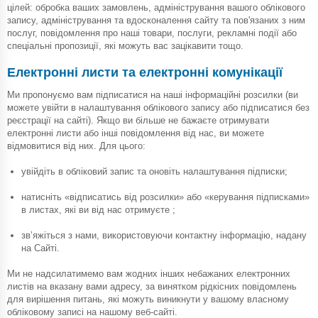
цілей: обробка ваших замовлень, адміністрування вашого облікового
запису, адміністрування та вдосконалення сайту та пов'язаних з ним
послуг, повідомлення про наші товари, послуги, рекламні події або
спеціальні пропозиції, які можуть вас зацікавити тощо.
Електронні листи та електронні комунікації
Ми пропонуємо вам підписатися на наші інформаційні розсилки (ви
можете увійти в налаштування облікового запису або підписатися без
реєстрації на сайті). Якщо ви більше не бажаєте отримувати
електронні листи або інші повідомлення від нас, ви можете
відмовитися від них. Для цього:
увійдіть в обліковий запис та оновіть налаштування підписки;
натисніть «відписатись від розсилки» або «керування підписками»
в листах, які ви від нас отримуєте ;
зв’яжіться з нами, використовуючи контактну інформацію, надану
на Сайті.
Ми не надсилатимемо вам жодних інших небажаних електронних
листів на вказану вами адресу, за винятком рідкісних повідомлень
для вирішення питань, які можуть виникнути у вашому власному
обліковому записі на нашому веб-сайті.