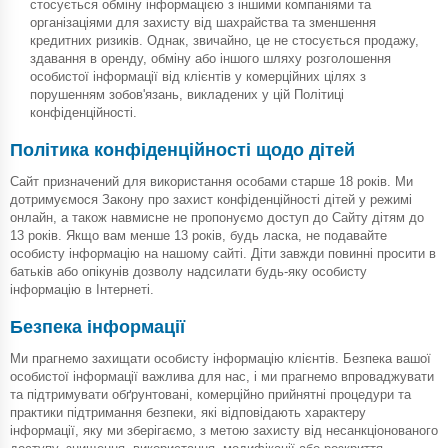
стосується обміну інформацією з іншими компаніями та
організаціями для захисту від шахрайства та зменшення
кредитних ризиків. Однак, звичайно, це не стосується продажу,
здавання в оренду, обміну або іншого шляху розголошення
особистої інформації від клієнтів у комерційних цілях з
порушенням зобов'язань, викладених у цій Політиці
конфіденційності.
Політика конфіденційності щодо дітей
Сайт призначений для використання особами старше 18 років. Ми
дотримуємося Закону про захист конфіденційності дітей у режимі
онлайн, а також навмисне не пропонуємо доступ до Сайту дітям до
13 років. Якщо вам менше 13 років, будь ласка, не подавайте
особисту інформацію на нашому сайті. Діти завжди повинні просити в
батьків або опікунів дозволу надсилати будь-яку особисту
інформацію в Інтернеті.
Безпека інформації
Ми прагнемо захищати особисту інформацію клієнтів. Безпека вашої
особистої інформації важлива для нас, і ми прагнемо впроваджувати
та підтримувати обґрунтовані, комерційно прийнятні процедури та
практики підтримання безпеки, які відповідають характеру
інформації, яку ми зберігаємо, з метою захисту від несанкціонованого