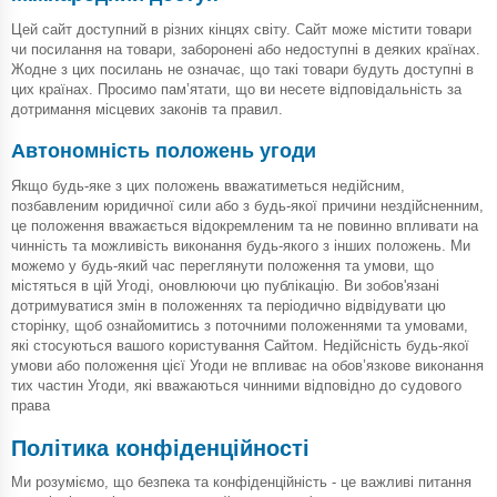
Цей сайт доступний в різних кінцях світу. Сайт може містити товари
чи посилання на товари, заборонені або недоступні в деяких країнах.
Жодне з цих посилань не означає, що такі товари будуть доступні в
цих країнах. Просимо пам’ятати, що ви несете відповідальність за
дотримання місцевих законів та правил.
Автономність положень угоди
Якщо будь-яке з цих положень вважатиметься недійсним,
позбавленим юридичної сили або з будь-якої причини нездійсненним,
це положення вважається відокремленим та не повинно впливати на
чинність та можливість виконання будь-якого з інших положень. Ми
можемо у будь-який час переглянути положення та умови, що
містяться в цій Угоді, оновлюючи цю публікацію. Ви зобов'язані
дотримуватися змін в положеннях та періодично відвідувати цю
сторінку, щоб ознайомитись з поточними положеннями та умовами,
які стосуються вашого користування Сайтом. Недійсність будь-якої
умови або положення цієї Угоди не впливає на обов’язкове виконання
тих частин Угоди, які вважаються чинними відповідно до судового
права
Політика конфіденційності
Ми розуміємо, що безпека та конфіденційність - це важливі питання