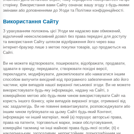
сторінку. Використання вами Сайту означає вашу згоду з будь-якими
змінами або доповненнями до Угоди та Політики конфіденційності.
Використання Сайту
З урахуванням положень цієї Угоди ми надаємо вам обмежений,
відкличний неексклюзивний дозвіл без права передачі для доступу
та використання Сайту шляхом відображення його через ваш
інтернет-браузер лише з метою покупки товарів, що продаються на
Сайті.
Ви не можете відтворювати, поширювати, відображати, продавати,
здавати в оренду, передавати, створювати похідні версії,
перекладати, модифікувати, декомпілювати або намагатися іншим
способом вилучити вихідний код програмного забезпечення або його
частини, крім випадків нашої виразної письмової згоди. Ви не можете
використовувати будь-яку інформацію, надану на Сайті, з
комерційною метою або будь-яким чином використовувати Сайт на
користь іншого бізнесу, крім випадків виразної згоди, отриманої від
нас заздалегідь. Ви не повинні вивантажувати, розповсюджувати або
іншим чином публікувати на цьому Сайті будь-який Контент,
інформацію чи інший матеріал, який (а) порушує авторські права,
права на патенти, торговельні марки, знаки обслуговування,
комерційні таємниці чи інші майнові права будь-якої особи; (б) є
наклепницьким, загрозливим, непристойним, порнографічним чи