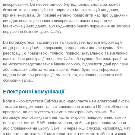
використання. Ви несете одноосібну відповідальність за захист
безпеки та конфіденційності пароля та ідентифікаційних даних,
призначених вам. Ви повинні негайно повідомити нас про будь-який
випадок несанкціонованого використання вашого пароля чи
ідентифікаційних даних, або будь-якого іншого порушення чи загрози
порушення безпеки цього Сайту.
Ви погоджуєтесь, засвідчуєте та гарантуєте, що вся інформація
щодо реєстрації або інформація, надана вами під час купівлі без
реєстрації, є правдивою, точною, повною, актуальною та виключно
вашою. При реєстрації на цьому Сайті або купівлі без реєстрації ви
не можете представлятися іншою особою, підробляти дані про себе
або видавати себе за когось іншого. Якщо будь-яка інформація,
надана вами при реєстрації, змінюється, ви повинні оновити свій
обліковий запис.
Електронні комунікації
Коли ви користуєтеся Сайтом або надсилаєте нам електронні листи,
текстові повідомлення та інші сповіщення зі свого ПК чи мобільного
пристрою, ви спілкуєтесь з нами в електронному режимі. Ви
погоджуєтеся отримувати від нас електронні повідомлення, такі як
електронні листи, SMS-повідомлення, мобільні push-повідомлення
або сповіщення на цьому Сайті чи через інші служби, наприклад, чат
з продажів чи технічної підтримки тощо, і ви можете зберігати копії