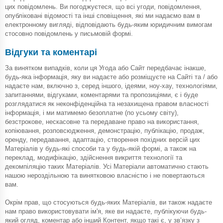
цих повідомлень. Ви погоджуєтеся, що всі угоди, повідомлення,
опубліковані відомості та інші сповіщення, які ми надаємо вам в
електронному вигляді, відповідають будь-яким юридичним вимогам
стосовно повідомлень у письмовій формі.
Відгуки та коментарі
За винятком випадків, коли ця Угода або Сайт передбачає інакше,
будь-яка інформація, яку ви надаєте або розміщуєте на Сайті та / або
надаєте нам, включно з, серед іншого, ідеями, ноу-хау, технологіями,
запитаннями, відгуками, коментарями та пропозиціями, є і буде
розглядатися як неконфіденційна та незахищена правом власності
інформація, і ми матимемо безоплатне (по усьому світу),
безстрокове, нескасовне та передаване право на використання,
копіювання, розповсюдження, демонстрацію, публікацію, продаж,
оренду, передавання, адаптацію, створення похідних версій цих
Матеріалів у будь-які способи та у будь-якій формі, а також на
переклад, модифікацію, здійснення викриття технології та
декомпіляцію таких Матеріалів. Усі Матеріали автоматично стають
нашою нероздільною та винятковою власністю і не повертаються
вам.
Окрім прав, що стосуються будь-яких Матеріалів, ви також надаєте
нам право використовувати ім'я, яке ви надаєте, публікуючи будь-
який огляд, коментар або інший Контент, якщо такі є, у зв’язку з