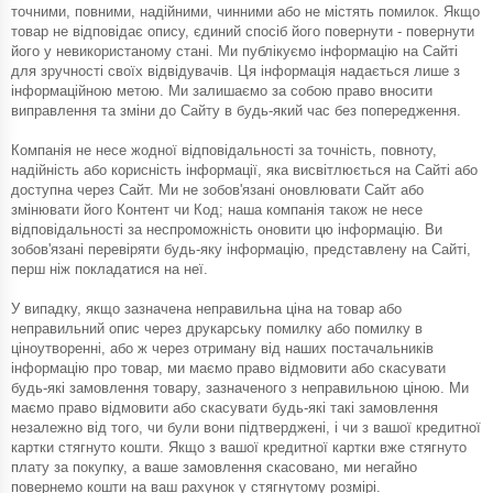
точними, повними, надійними, чинними або не містять помилок. Якщо
товар не відповідає опису, єдиний спосіб його повернути - повернути
його у невикористаному стані. Ми публікуємо інформацію на Сайті
для зручності своїх відвідувачів. Ця інформація надається лише з
інформаційною метою. Ми залишаємо за собою право вносити
виправлення та зміни до Сайту в будь-який час без попередження.
Компанія не несе жодної відповідальності за точність, повноту,
надійність або корисність інформації, яка висвітлюється на Сайті або
доступна через Сайт. Ми не зобов'язані оновлювати Сайт або
змінювати його Контент чи Код; наша компанія також не несе
відповідальності за неспроможність оновити цю інформацію. Ви
зобов'язані перевіряти будь-яку інформацію, представлену на Сайті,
перш ніж покладатися на неї.
У випадку, якщо зазначена неправильна ціна на товар або
неправильний опис через друкарську помилку або помилку в
ціноутворенні, або ж через отриману від наших постачальників
інформацію про товар, ми маємо право відмовити або скасувати
будь-які замовлення товару, зазначеного з неправильною ціною. Ми
маємо право відмовити або скасувати будь-які такі замовлення
незалежно від того, чи були вони підтверджені, і чи з вашої кредитної
картки стягнуто кошти. Якщо з вашої кредитної картки вже стягнуто
плату за покупку, а ваше замовлення скасовано, ми негайно
повернемо кошти на ваш рахунок у стягнутому розмірі.