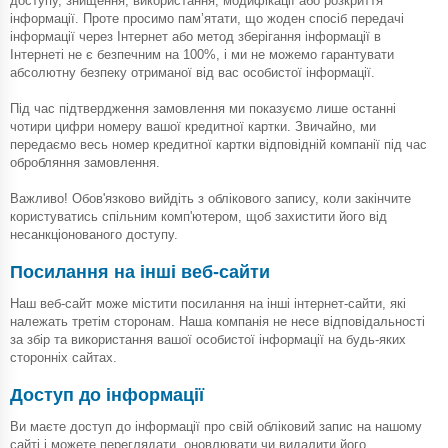
доступу, знищення, використання, модифікації або розкриття
інформації. Проте просимо пам’ятати, що жоден спосіб передачі
інформації через Інтернет або метод зберігання інформації в
Інтернеті не є безпечним на 100%, і ми не можемо гарантувати
абсолютну безпеку отриманої від вас особистої інформації.
Під час підтвердження замовлення ми показуємо лише останні
чотири цифри номеру вашої кредитної картки. Звичайно, ми
передаємо весь номер кредитної картки відповідній компанії під час
обробляння замовлення.
Важливо! Обов'язково вийдіть з облікового запису, коли закінчите
користуватись спільним комп'ютером, щоб захистити його від
несанкціонованого доступу.
Посилання на інші веб-сайти
Наш веб-сайт може містити посилання на інші інтернет-сайти, які
належать третім сторонам. Наша компанія не несе відповідальності
за збір та використання вашої особистої інформації на будь-яких
сторонніх сайтах.
Доступ до інформації
Ви маєте доступ до інформації про свій обліковий запис на нашому
сайті і можете переглядати, оновлювати чи видалити його.