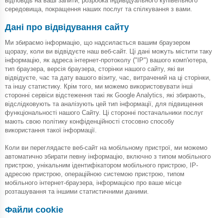
відповідь на ваші запити, розробка індивідуального купівельного
середовища, покращення наших послуг та спілкування з вами.
Дані про відвідування сайту
Ми збираємо інформацію, що надсилається вашим браузером
щоразу, коли ви відвідуєте наш веб-сайт. Ці дані можуть містити таку
інформацію, як адреса інтернет-протоколу ("IP") вашого комп'ютера,
тип браузера, версія браузера, сторінки нашого сайту, які ви
відвідуєте, час та дату вашого візиту, час, витрачений на ці сторінки,
та іншу статистику. Крім того, ми можемо використовувати інші
сторонні сервіси відстеження такі як Google Analytics, які збирають,
відслідковують та аналізують цей тип інформації, для підвищення
функціональності нашого Сайту. Ці сторонні постачальники послуг
мають свою політику конфіденційності стосовно способу
використання такої інформації.
Коли ви переглядаєте веб-сайт на мобільному пристрої, ми можемо
автоматично збирати певну інформацію, включно з типом мобільного
пристрою, унікальним ідентифікатором мобільного пристрою, IP-
адресою пристрою, операційною системою пристрою, типом
мобільного інтернет-браузера, інформацією про ваше місце
розташування та іншими статистичними даними.
Файли cookie