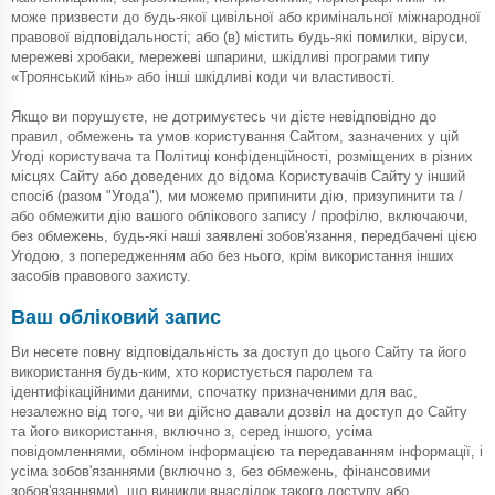
може призвести до будь-якої цивільної або кримінальної міжнародної
правової відповідальності; або (в) містить будь-які помилки, віруси,
мережеві хробаки, мережеві шпарини, шкідливі програми типу
«Троянський кінь» або інші шкідливі коди чи властивості.
Якщо ви порушуєте, не дотримуєтесь чи дієте невідповідно до
правил, обмежень та умов користування Сайтом, зазначених у цій
Угоді користувача та Політиці конфіденційності, розміщених в різних
місцях Сайту або доведених до відома Користувачів Сайту у інший
спосіб (разом "Угода"), ми можемо припинити дію, призупинити та /
або обмежити дію вашого облікового запису / профілю, включаючи,
без обмежень, будь-які наші заявлені зобов'язання, передбачені цією
Угодою, з попередженням або без нього, крім використання інших
засобів правового захисту.
Ваш обліковий запис
Ви несете повну відповідальність за доступ до цього Сайту та його
використання будь-ким, хто користується паролем та
ідентифікаційними даними, спочатку призначеними для вас,
незалежно від того, чи ви дійсно давали дозвіл на доступ до Сайту
та його використання, включно з, серед іншого, усіма
повідомленнями, обміном інформацією та передаванням інформації, і
усіма зобов'язаннями (включно з, без обмежень, фінансовими
зобов'язаннями), що виникли внаслідок такого доступу або