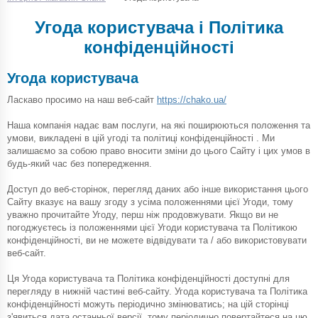
Угода користувача і Політика
конфіденційності
Угода користувача
Ласкаво просимо на наш веб-сайт
https://chako.ua/
Наша компанія надає вам послуги, на які поширюються положення та
умови, викладені в цій угоді та політиці конфіденційності . Ми
залишаємо за собою право вносити зміни до цього Сайту і цих умов в
будь-який час без попередження.
Доступ до веб-сторінок, перегляд даних або інше використання цього
Сайту вказує на вашу згоду з усіма положеннями цієї Угоди, тому
уважно прочитайте Угоду, перш ніж продовжувати. Якщо ви не
погоджуєтесь із положеннями цієї Угоди користувача та Політикою
конфіденційності, ви не можете відвідувати та / або використовувати
веб-сайт.
Ця Угода користувача та Політика конфіденційності доступні для
перегляду в нижній частині веб-сайту. Угода користувача та Політика
конфіденційності можуть періодично змінюватись; на цій сторінці
з'явиться дата останньої версії, тому періодично повертайтеся на цю