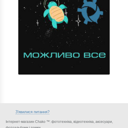
З'явилися питання?
Інтернет-магазин Chako ™: фототехніка, відеотехніка, аксесуари,
фотоальбоми і рамки.