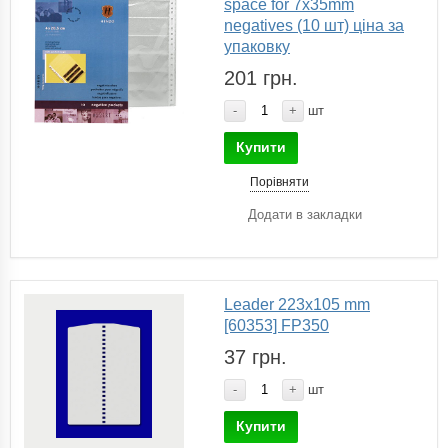
space for 7x35mm
negatives (10 шт) ціна за
упаковку
201 грн.
-
+
шт
Купити
Порівняти
Додати в закладки
Leader 223x105 mm
[60353] FP350
37 грн.
-
+
шт
Купити