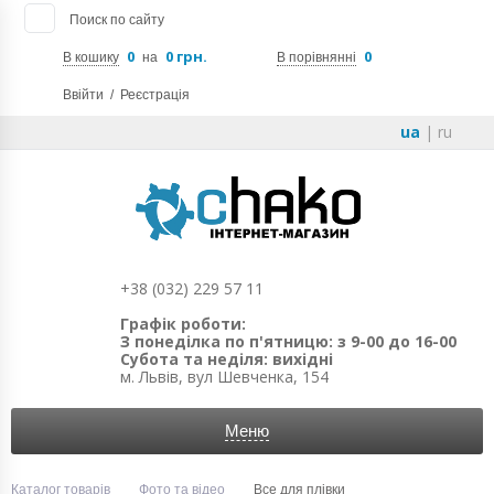
Поиск по сайту
0
0 грн.
0
В кошику
на
В порівнянні
Ввійти
/
Реєстрація
ua
|
ru
+38 (032) 229 57 11
Графік роботи:
З понеділка по п'ятницю: з 9-00 до 16-00
Субота та неділя: вихідні
м. Львів, вул Шевченка, 154
Меню
Каталог товарів
Фото та відео
Все для плівки