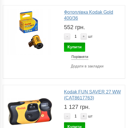
Фотоплівка Kodak Gold
400/36
552 грн.
-
+
шт
Купити
Порівняти
Додати в закладки
Kodak FUN SAVER 27 WW
(САТ8617763)
1 127 грн.
-
+
шт
Купити