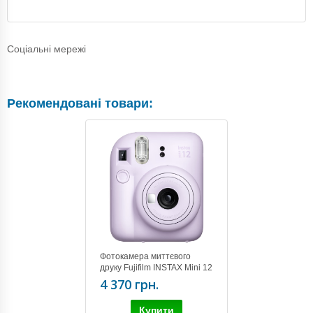
Соціальні мережі
Рекомендовані товари:
Фотокамера миттєвого
друку Fujifilm INSTAX Mini 12
PURPLE
4 370 грн.
Купити