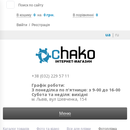
Поиск по сайту
0
0 грн.
0
В кошику
на
В порівнянні
Ввійти
/
Реєстрація
ua
|
ru
+38 (032) 229 57 11
Графік роботи:
З понеділка по п'ятницю: з 9-00 до 16-00
Субота та неділя: вихідні
м. Львів, вул Шевченка, 154
Меню
Каталог товарів
Фото та відео
Все для плівки
Фотоплівка