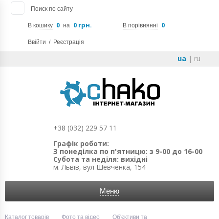
Поиск по сайту
0
0 грн.
0
В кошику
на
В порівнянні
Ввійти
/
Реєстрація
ua
|
ru
+38 (032) 229 57 11
Графік роботи:
З понеділка по п'ятницю: з 9-00 до 16-00
Субота та неділя: вихідні
м. Львів, вул Шевченка, 154
Меню
Каталог товарів
Фото та відео
Об'єктиви та