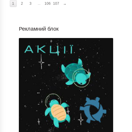
1
2
3
...
106
107
→
Рекламний блок