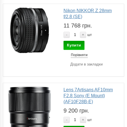
Nikon NIKKOR Z 28mm
f/2.8 (SE)
11 768 грн.
-
+
шт
Купити
Порівняти
Додати в закладки
Lens 7Artisans AF10mm
F2.8 Sony (E Mount)
(AF10F28B-E)
9 200 грн.
-
+
шт