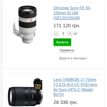
Об'єктив Sony FE 50-
150mm f/2 GM
(SEL50150GM)
171 120 грн.
-
+
шт
Купити
Порівняти
Додати в закладки
Lens TAMRON 17-70mm
F2.8 Di III-A VC RXD lens
for Sony APS-C (Model
B070)
28 336 грн.