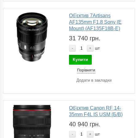
Об'єктив 7Artisans
AF135mm F1.8 Sony (E
Mount) (AF135F18B-E)
31 740 грн.
-
+
шт
Купити
Порівняти
Додати в закладки
Об'єктив Canon RF 14-
35mm F4L IS USM (Б/В)
40 940 грн.
-
+
шт