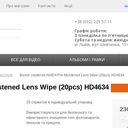
Про магазин
Контакти
Акції
u
+38 (032) 229 57 11
Графік роботи:
З понеділка по п'ятницю:
Субота та неділя: вихідн
м. Львів, вул Шевченка, 15
ВСЕ ДЛЯ ВІДЕО
АЛЬБОМИ І РАМКИ
исплеїв
Вологі серветки HAIDA Pre-Moistened Lens Wipe (20pcs) HD4634
stened Lens Wipe (20pcs) HD4634
20 серветок в індивідуальній упаковці.
23
Використовуються для безпечного та
ефективного очищення лінз фотоапаратів,
-
біноклів та прицілів.