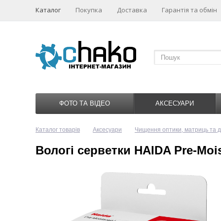
Каталог
Покупка
Доставка
Гарантія та обмін
ФОТО ТА ВІДЕО
АКСЕСУАРИ
Каталог товарів
Аксесуари
Чищення оптики, матриць та д
Вологі серветки HAIDA Pre-Moi