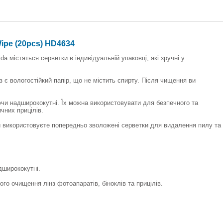
ipe (20pcs) HD4634
a містяться серветки в індивідуальній упаковці, які зручні у
 є вологостійкий папір, що не містить спирту. Після чищення ви
ючи надширококутні. Їх можна використовувати для безпечного та
чних прицілів.
и використовуєте попередньо зволожені серветки для видалення пилу та
дширококутні.
го очищення лінз фотоапаратів, біноклів та прицілів.