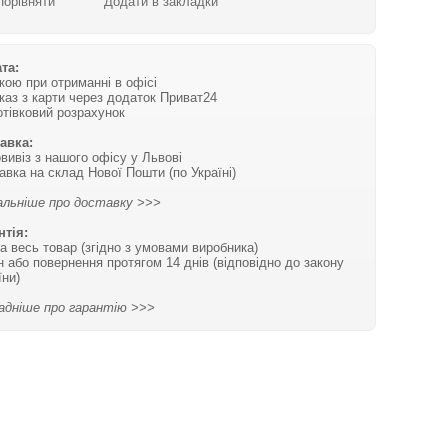
Порівняти
Додати в закладки
та:
вкою при отриманні в офісі
каз з карти через додаток Приват24
отівковий розрахунок
авка:
вивіз з нашого офісу у Львові
авка на склад Нової Пошти (по Україні)
льніше про доставку >>>
нтія:
на весь товар (згідно з умовами виробника)
н або повернення протягом 14 днів (відповідно до закону
їни)
адніше про гарантію >>>