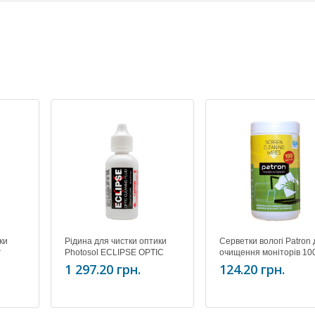
ки
Рідина для чистки оптики
Серветки вологі Patron
r
Photosol ECLIPSE OPTIC
очищення моніторів 10
CLEANER 2 oz. (59 ML)
штук, туба F3-027
1 297.20 грн.
124.20 грн.