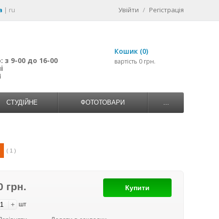
a
|
ru
Увійти
/
Регістрація
Кошик (0)
 з 9-00 до 16-00
вартість 0 грн.
і
4
СТУДІЙНЕ
ФОТОТОВАРИ
...
( 1 )
0 грн.
Купити
+
шт