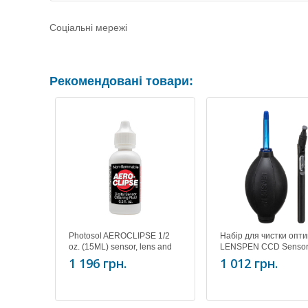
Соціальні мережі
Рекомендовані товари:
Photosol AEROCLIPSE 1/2
Набір для чистки опти
oz. (15ML) sensor, lens and
LENSPEN CCD Senso
optic cleaner - NON
cleaning kit SK-2A
1 196 грн.
1 012 грн.
FLAMMABLE