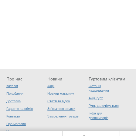
Про нас
Новини
Гуртовим клієнтам
Каталог
Акції
Останні
надходження
Придбання
Новини магазину
Акції гурт
Доставка
Статті та відео
Гурт, що очікується
Гарантія та обмін
Зв'язатися з нами
Інфа для
Контакти
Замовлення товарів
дропшиперів
Про магазин
Угода користувача