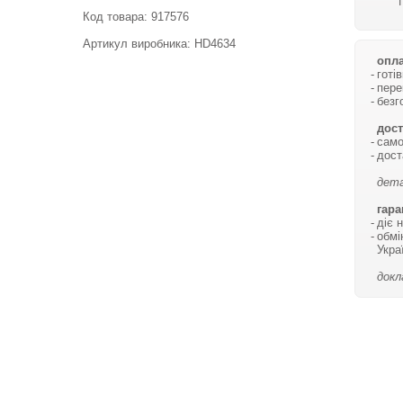
Код товара:
917576
Артикул виробника: HD4634
опла
готі
пере
безг
дост
само
дост
дета
гара
діє 
обмі
Укра
докл