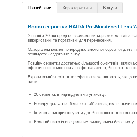
Повний опис
Характеристики
Відгуки
Вологі серветки HAIDA Pre-Moistened Lens W
У пачці з 20 попередньо зволожених серветок для лінз Haid
використанні та портативні для перенесення.
Матеріалом кожної попередньо змоченої серветки для лінз
отримуєте бездоганну лінзу.
Розміру серветки достатньо більшості об'єктивів, включа
ефективного очищення лінз фотоапаратів, біноклів та опти
Екрани комп'ютерів та телефонів також виграють, якщо в
плям.
20 серветок в індивідуальній упаковці.
Розміру достатньо більшості об'єктивів, включаючи на
Їх можна використовувати для безпечного та ефективно
Вологий папір із спеціальним очищувачем без спирту.