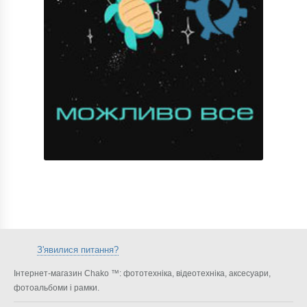
З'явилися питання?
Інтернет-магазин Chako ™: фототехніка, відеотехніка, аксесуари,
фотоальбоми і рамки.