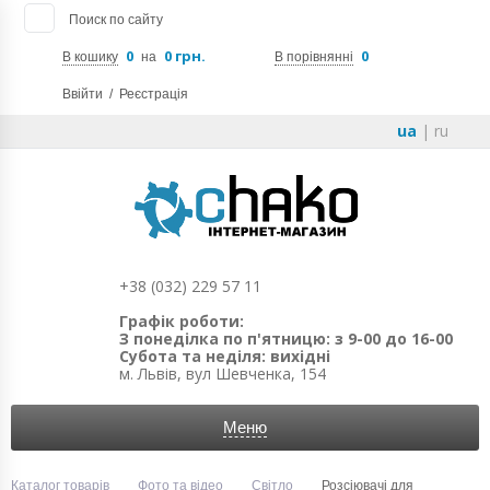
Поиск по сайту
0
0 грн.
0
В кошику
на
В порівнянні
Ввійти
/
Реєстрація
ua
|
ru
+38 (032) 229 57 11
Графік роботи:
З понеділка по п'ятницю: з 9-00 до 16-00
Субота та неділя: вихідні
м. Львів, вул Шевченка, 154
Меню
Каталог товарів
Фото та відео
Світло
Розсіювачі для