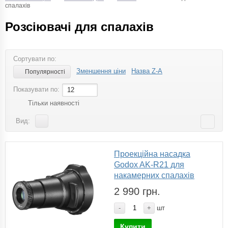
спалахів
Розсіювачі для спалахів
Сортувати по:
Зменшення ціни
Назва Z-A
Популярності
Показувати по:
12
Тільки наявності
Вид:
Проекційна насадка
Godox AK-R21 для
накамерних спалахів
2 990 грн.
-
+
шт
Купити