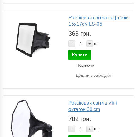
Розсіювач світла софтбокс
15х17см LS-05
368 грн.
-
+
шт
Купити
Порівняти
Додати в закладки
Розсіювач світла міні
октагон 30 сm
782 грн.
-
+
шт