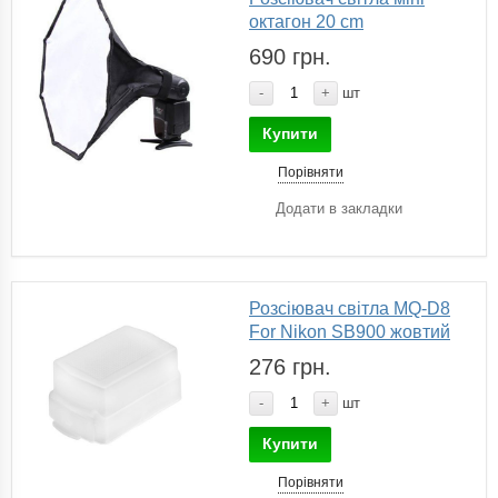
октагон 20 сm
690 грн.
-
+
шт
Купити
Порівняти
Додати в закладки
Розсіювач світла MQ-D8
For Nikon SB900 жовтий
276 грн.
-
+
шт
Купити
Порівняти