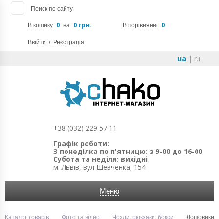
Поиск по сайту
0
0 грн.
0
В кошику
на
В порівнянні
Ввійти
/
Реєстрація
ua
|
ru
+38 (032) 229 57 11
Графік роботи:
З понеділка по п'ятницю: з 9-00 до 16-00
Субота та неділя: вихідні
м. Львів, вул Шевченка, 154
Меню
Каталог товарів
Фото та відео
Чохли, рюкзаки, бокси
Дощовики