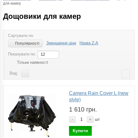
для камер
Дощовики для камер
Сортувати по:
Зменшення ціни
Назва Z-A
Популярності
Показувати по:
12
Тільки наявності
Вид:
Camera Rain Cover L (new
style)
1 610 грн.
-
+
шт
Купити