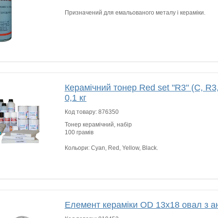
Призначений для емальованого металу і кераміки.
Керамічний тонер Red set "R3" (C, R3, 
0,1 кг
Код товару:
876350
Тонер керамічний, набір
100 грамів
Кольори: Cyan, Red, Yellow, Black.
Елемент кераміки OD 13x18 овал з а