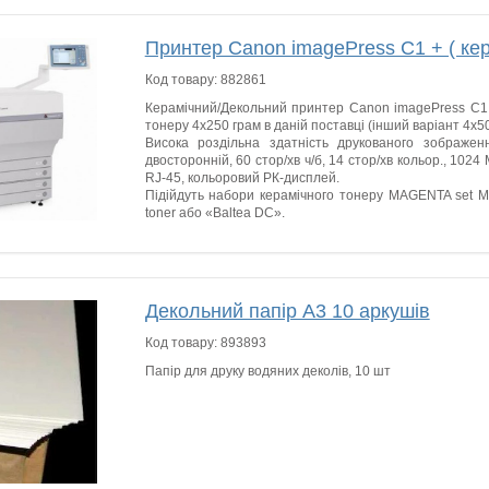
Принтер Canon imagePress C1 + ( кер
Код товару:
882861
Керамічний/Декольний принтер Canon imagePress C1
тонеру 4х250 грам в даній поставці (інший варіант 4х50
Висока роздільна здатність друкованого зображенн
двосторонній, 60 стор/хв ч/б, 14 стор/хв кольор., 1024
RJ-45, кольоровий РК-дисплей.
Підійдуть набори керамічного тонеру MAGENTA set M
toner або «Baltea DC».
Декольний папір А3 10 аркушів
Код товару:
893893
Папір для друку водяних деколів, 10 шт