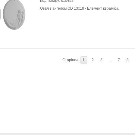
Код товару:
810452
Овал з ангелом OD 13x18 - Елемент кераміки.
Сторінки:
1
2
3
...
7
8