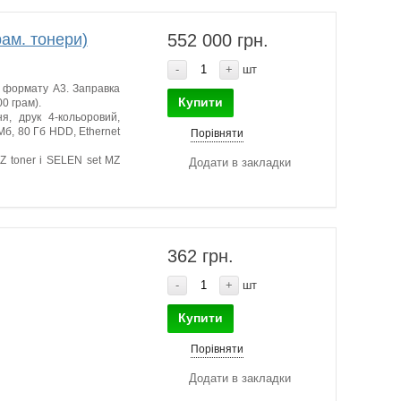
ам. тонери)
552 000 грн.
-
+
шт
 формату А3. Заправка
Купити
0 грам).
я, друк 4-кольоровий,
 Мб, 80 Гб HDD, Ethernet
Порівняти
Z toner і SELEN set MZ
Додати в закладки
362 грн.
-
+
шт
Купити
Порівняти
Додати в закладки