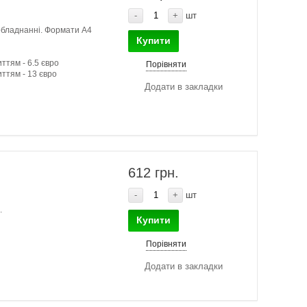
-
+
шт
обладнанні. Формати А4
Купити
ттям - 6.5 євро
Порівняти
иттям - 13 євро
Додати в закладки
612 грн.
-
+
шт
.
Купити
Порівняти
Додати в закладки