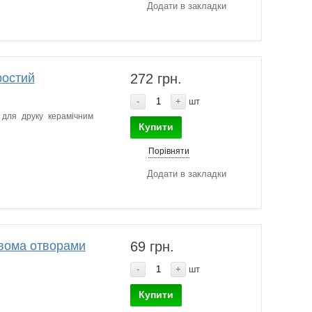
Додати в закладки
ростий
272 грн.
-
+
шт
для друку керамічним
Купити
Порівняти
Додати в закладки
двома отворами
69 грн.
-
+
шт
Купити