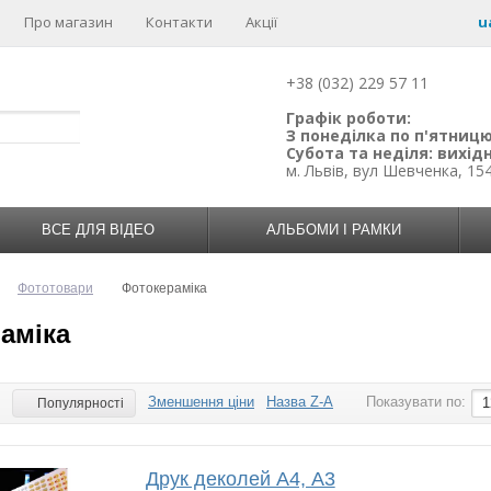
Про магазин
Контакти
Акції
u
+38 (032) 229 57 11
Графік роботи:
З понеділка по п'ятницю:
Субота та неділя: вихідн
м. Львів, вул Шевченка, 15
ВСЕ ДЛЯ ВІДЕО
АЛЬБОМИ І РАМКИ
Фототовари
Фотокераміка
аміка
Зменшення ціни
Назва Z-A
Показувати по:
:
1
Популярності
Друк деколей А4, А3