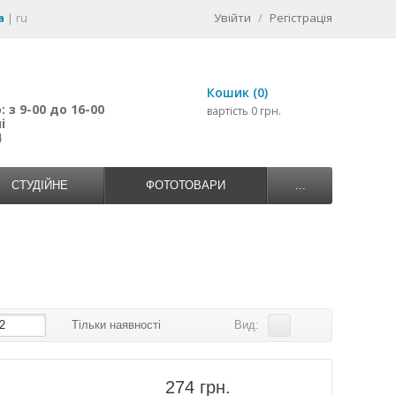
a
|
ru
Увійти
/
Регістрація
Кошик (0)
 з 9-00 до 16-00
вартість 0 грн.
і
4
СТУДІЙНЕ
ФОТОТОВАРИ
...
2
Тільки наявності
Вид:
274 грн.