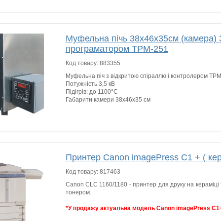
Муфельна пічь 38х46х35см (камера) 3
програматором ТРМ-251
Код товару:
883355
Муфельна піч з відкритою спіраллю і контролером ТРМ
Потужність 3,5 кВ
Підігрів: до 1100°C
Габарити камери 38х46х35 см
Принтер Canon imagePress C1 + ( кер
Код товару:
817463
Canon CLC 1160/1180 - принтер для друку на кераміці
тонером.
*У продажу актуальна модель Canon imagePress C1