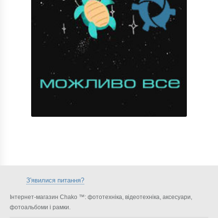
З'явилися питання?
Інтернет-магазин Chako ™: фототехніка, відеотехніка, аксесуари,
фотоальбоми і рамки.