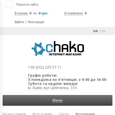
Поиск по сайту
0
0 грн.
0
В кошику
на
В порівнянні
Ввійти
/
Реєстрація
ua
|
ru
+38 (032) 229 57 11
Графік роботи:
З понеділка по п'ятницю: з 9-00 до 16-00
Субота та неділя: вихідні
м. Львів, вул Шевченка, 154
Меню
Каталог товарів
Фото та відео
Світло
Фотоспалахи