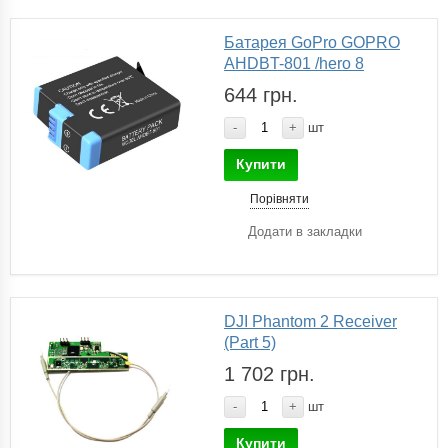
Батарея GoPro GOPRO
AHDBT-801 /hero 8
644 грн.
-
+
шт
Купити
Порівняти
Додати в закладки
DJI Phantom 2 Receiver
(Part 5)
1 702 грн.
-
+
шт
Купити