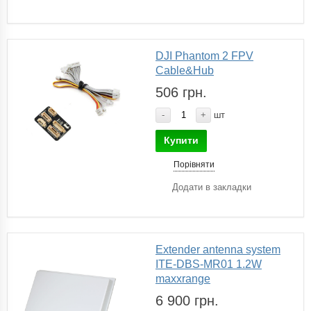
DJI Phantom 2 FPV
Cable&Hub
506 грн.
-
+
шт
Купити
Порівняти
Додати в закладки
Extender antenna system
ITE-DBS-MR01 1.2W
maxxrange
6 900 грн.