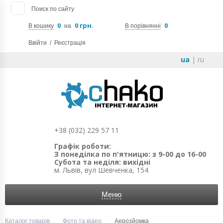
Поиск по сайту
0
0 грн.
0
В кошику
на
В порівнянні
Ввійти
/
Реєстрація
ua
|
ru
+38 (032) 229 57 11
Графік роботи:
З понеділка по п'ятницю: з 9-00 до 16-00
Субота та неділя: вихідні
м. Львів, вул Шевченка, 154
Меню
Каталог товарів
Фото та відео
Аерозйомка