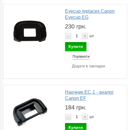
Eyecup replaces Canon
Eyecup EG
230 грн.
-
+
шт
Купити
Порівняти
Додати в закладки
Наочник EC-1 - аналог
Canon EF
184 грн.
-
+
шт
Купити