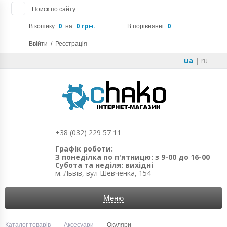
Поиск по сайту
0
0 грн.
0
В кошику
на
В порівнянні
Ввійти
/
Реєстрація
ua
|
ru
+38 (032) 229 57 11
Графік роботи:
З понеділка по п'ятницю: з 9-00 до 16-00
Субота та неділя: вихідні
м. Львів, вул Шевченка, 154
Меню
Каталог товарів
Аксесуари
Окуляри