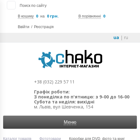
Поиск по сайту
0
0 грн.
0
В кошику
на
В порівнянні
Ввійти
/
Реєстрація
ua
|
ru
+38 (032) 229 57 11
Графік роботи:
З понеділка по п'ятницю: з 9-00 до 16-00
Субота та неділя: вихідні
м. Львів, вул Шевченка, 154
Меню
Каталог товарів
Фототовари
Коробки для DVD, фото та книг