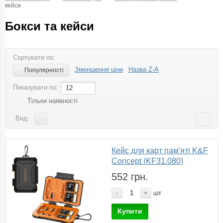
кейси
Бокси та кейси
Сортувати по:
Зменшення ціни
Назва Z-A
Популярності
Показувати по:
12
Тільки наявності
Вид:
Кейс для карт пам'яті K&F
Concept (KF31.080)
552 грн.
-
+
шт
Купити