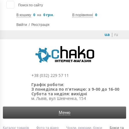
Поиск по сайту
0
0 грн.
0
В кошику
на
В порівнянні
Ввійти
/
Реєстрація
ua
|
ru
+38 (032) 229 57 11
Графік роботи:
З понеділка по п'ятницю: з 9-00 до 16-00
Субота та неділя: вихідні
м. Львів, вул Шевченка, 154
Меню
Каталог товарів
Фото та відео
Чохли, рюкзаки, бокси
Бокси та