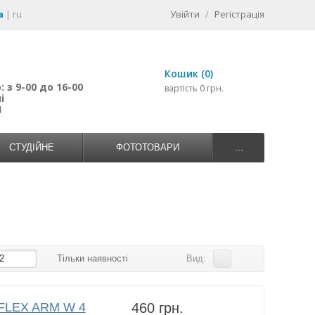
a
|
ru
Увійти
/
Регістрація
Кошик (0)
 з 9-00 до 16-00
вартість 0 грн.
і
4
СТУДІЙНЕ
ФОТОТОВАРИ
...
2
Тільки наявності
Вид:
FLEX ARM W 4
460 грн.