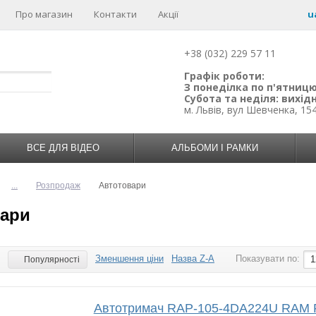
Про магазин
Контакти
Акції
u
+38 (032) 229 57 11
Графік роботи:
З понеділка по п'ятницю:
Субота та неділя: вихідн
м. Львів, вул Шевченка, 15
ВСЕ ДЛЯ ВІДЕО
АЛЬБОМИ І РАМКИ
...
Розпродаж
Автотовари
вари
Зменшення ціни
Назва Z-A
Показувати по:
:
1
Популярності
Автотримач RAP-105-4DA224U RAM 