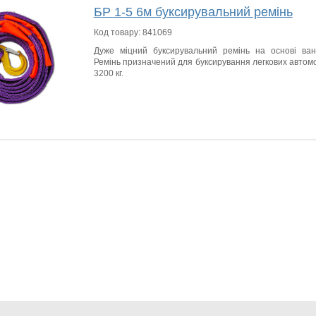
БР 1-5 6м буксирувальний ремінь
Код товару:
841069
Дуже міцний буксирувальний ремінь на основі вант
Ремінь призначений для буксирування легкових автомо
3200 кг.