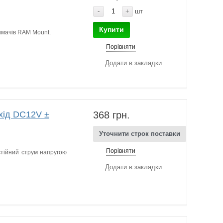
-
+
шт
Купити
имачів RAM Mount.
Порівняти
Додати в закладки
хід DC12V ±
368 грн.
Уточнити строк поставки
Порівняти
тійний струм напругою
Додати в закладки