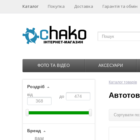
Каталог
Покупка
Доставка
Гарантія та обмін
ФОТО ТА ВІДЕО
АКСЕСУАРИ
Каталог товарів
Роздріб
Автото
від
до
Сортувати по
Бренд
RAM