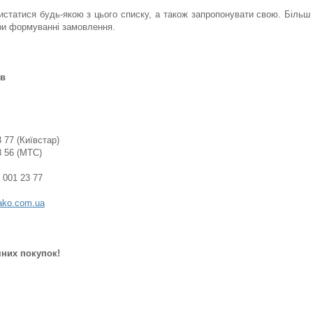
истатися будь-якою з цього списку, а також запропонувати свою. Біль
и формуванні замовлення.
ів
3 77 (Київстар)
8 56 (МТС)
 001 23 77
ako.com.ua
них покупок!