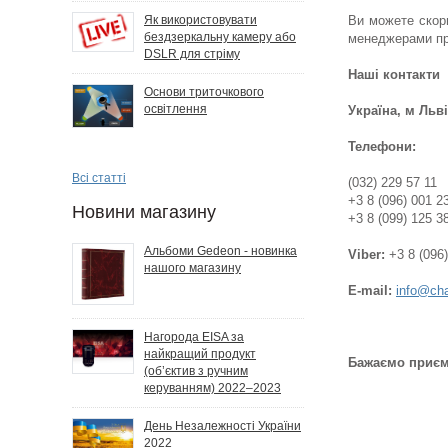
Як використовувати
Ви можете скор
бездзеркальну камеру або
менеджерами пр
DSLR для стріму
Наші контакти
Основи триточкового
освітлення
Україна, м Льв
Телефони:
Всі статті
(032) 229 57 11
+3 8 (096) 001 2
Новини магазину
+3 8 (099) 125 3
Альбоми Gedeon - новинка
Viber:
+3 8 (096)
нашого магазину
E-mail:
info@ch
Нагорода EISA за
найкращий продукт
Бажаємо приєм
(об’єктив з ручним
керуванням) 2022–2023
День Незалежності України
2022