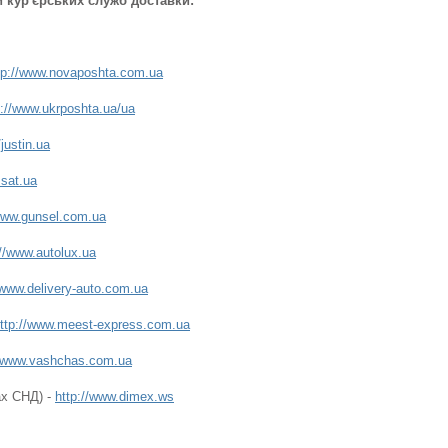
и кур'єрських служб доставки:
tp://www.novaposhta.com.ua
s://www.ukrposhta.ua/ua
/justin.ua
.sat.ua
/www.gunsel.com.ua
://www.autolux.ua
/www.delivery-auto.com.ua
ttp://www.meest-express.com.ua
//www.vashchas.com.ua
ах СНД) -
http://www.dimex.ws