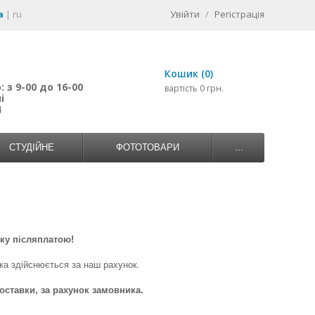
a
|
ru
Увійти
/
Регістрація
Кошик (0)
 з 9-00 до 16-00
вартість 0 грн.
і
4
СТУДІЙНЕ
ФОТОТОВАРИ
...
вку післяплатою!
вка здійснюється за наш рахунок.
оставки, за рахунок замовника.