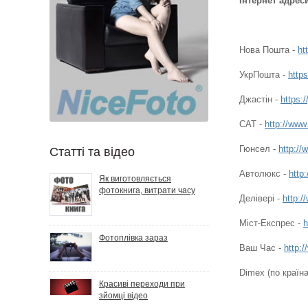
Інтернет адрес
Нова Пошта -
ht
УкрПошта -
http
Джастін -
https:/
САТ -
http://www
Гюнсел -
http:/
Статті та відео
Автолюкс -
http
Як виготовляється
фотокнига, витрати часу
Делівері -
http:/
Міст-Експрес -
h
Фотоплівка зараз
Ваш Час -
http:
Dimex (по країн
Красиві переходи при
зйомці відео