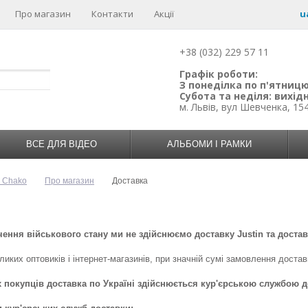
Про магазин
Контакти
Акції
u
+38 (032) 229 57 11
Графік роботи:
З понеділка по п'ятницю:
Субота та неділя: вихідн
м. Львів, вул Шевченка, 15
ВСЕ ДЛЯ ВІДЕО
АЛЬБОМИ І РАМКИ
н Chako
Про магазин
Доставка
чення військового стану ми не здійснюємо доставку Justin та доста
ликих оптовиків і інтернет-магазинів, при значній сумі замовлення доста
 покупців доставка по Україні здійснюється кур'єрською службою д