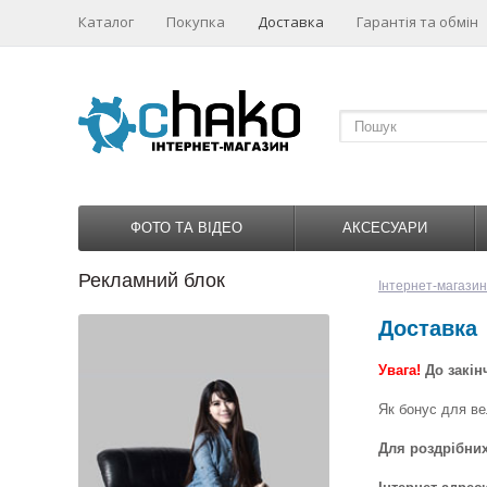
Каталог
Покупка
Доставка
Гарантія та обмін
ФОТО ТА ВІДЕО
АКСЕСУАРИ
Рекламний блок
1
2
3
4
Інтернет-магази
Доставка
Увага!
До закін
Як бонус для ве
Для роздрібних