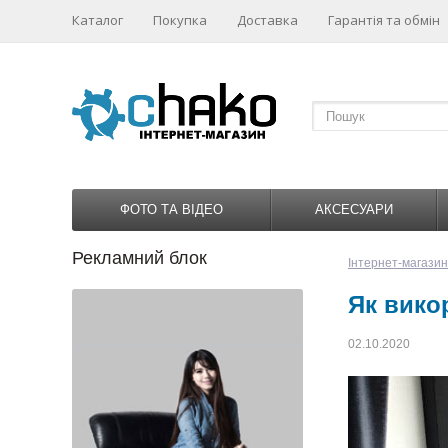
Каталог
Покупка
Доставка
Гарантія та обмін
ФОТО ТА ВІДЕО
АКСЕСУАРИ
Рекламний блок
1
2
3
4
Інтернет-магази
Як вико
02.10.2020