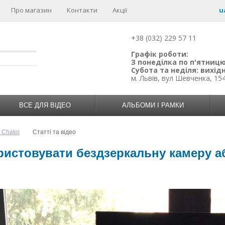
Про магазин
Контакти
Акції
u
+38 (032) 229 57 11
Графік роботи:
З понеділка по п'ятницю:
Субота та неділя: вихідн
м. Львів, вул Шевченка, 15
ВСЕ ДЛЯ ВІДЕО
АЛЬБОМИ І РАМКИ
н Chako
Статті та відео
ристовувати бездзеркальну камеру а