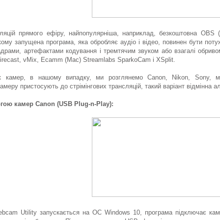
ляцій прямого ефіру, найпопулярніша, наприклад, безкоштовна OBS (
кому запущена програма, яка обробляє аудіо і відео, повинен бути пот
драми, артефактами кодування і тремтячим звуком або взагалі обривом
irecast, vMix, Ecamm (Mac) Streamlabs SparkoCam і XSplit.
к камер, в нашому випадку, ми розглянемо Canon, Nikon, Sony, ма
амеру пристосують до стрімінгових трансляцій, такий варіант відмінна 
гою камер Canon (USB Plug-n-Play):
bcam Utility запускається на ОС Windows 10, програма підключає кам