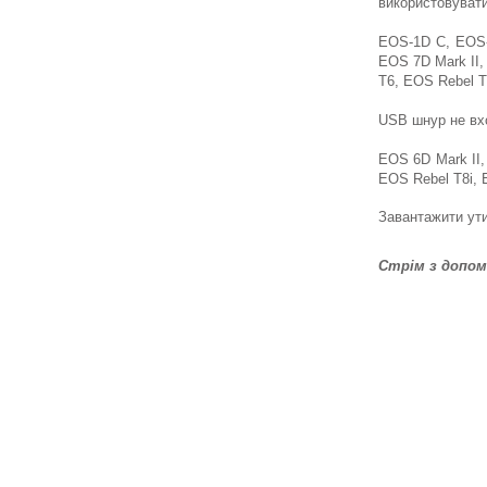
використовувати
EOS-1D C, EOS-
EOS 7D Mark II
T6, EOS Rebel T
USB шнур не вх
EOS 6D Mark II
EOS Rebel T8i, 
Завантажити ути
Стрім з допомо