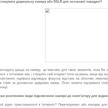
стовувати дзеркальну камеру або DSLR для потокової передачі?
виглядати краще на камеру, це важливо для таких моментів, коли Ви н
тися з потокових мас і створити свій інтернет потік на рівень вище від і
світлення, підібрати відповідну фокусну відстань на об'єктиві, невелик
те стрім за допомогою цифрових камер. Плюс можете підтримати глоба
ляції.
іше розглянемо види підключення камери до комп'ютеру для веденн
об відео транслювалося в Інтернеті? Перетворювач або енкодер для 