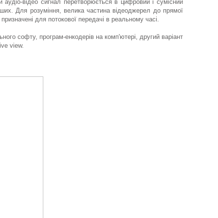
й аудіо-відео сигнал перетворюється в цифровий і сумісний
 інших. Для розуміння, велика частина відеоджерел до прямої
е призначені для потокової передачі в реальному часі.
ьного софту, програм-енкодерів на комп'ютері, другий варіант
ve view.