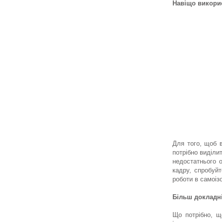
Навіщо викори
Для того, щоб 
потрібно виділи
недостатнього о
кадру, спробуй
роботи в самоізо
Більш докладн
Що потрібно, щ