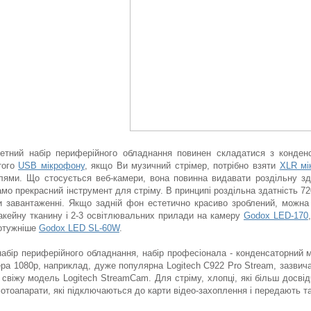
етний набір периферійного обладнання повинен складатися з конденс
того
USB мікрофону
, якщо Ви музичний стрімер, потрібно взяти
XLR мі
лями. Що стосується веб-камери, вона повинна видавати роздільну зда
мо прекрасний інструмент для стріму. В принципі роздільна здатність 720
и завантаженні. Якщо задній фон естетично красиво зроблений, можна
акейну тканину і 2-3 освітлювальних прилади на камеру
Godox LED-170
потужніше
Godox LED SL-60W
.
абір периферійного обладнання, набір професіонала - конденсаторний 
ера 1080р, наприклад, дуже популярна Logitech C922 Pro Stream, зазвичай 
і свіжу модель Logitech StreamCam. Для стріму, хлопці, які більш досві
отоапарати, які підключаються до карти відео-захоплення і передають та