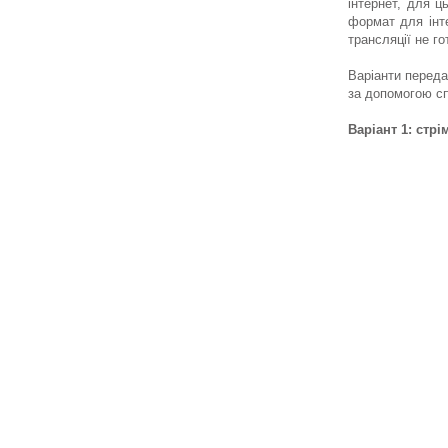
інтернет, для ц
формат для інте
трансляції не го
Варіанти переда
за допомогою спе
Варіант 1: стр