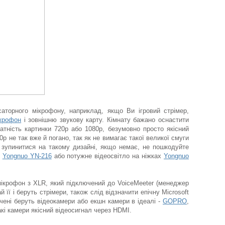
аторного мікрофону, наприклад, якщо Ви ігровий стрімер,
крофон
і зовнішню звукову карту. Кімнату бажано оснастити
тність картинки 720р або 1080р, безумовно просто якісний
p не так вже й погано, так як не вимагає такої великої смуги
 зупинитися на такому дизайні, якщо немає, не пошкодуйте
,
Yongnuo YN-216
або потужне відеосвітло на ніжках
Yongnuo
мікрофон з XLR, який підключений до VoiceMeeter (менеджер
її і беруть стрімери, також слід відзначити епічну Microsoft
дчені беруть відеокамери або екшн камери в ідеалі -
GOPRO
,
кі камери якісний відеосигнал через HDMI.