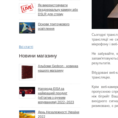
Як використовувати
бездзеркальну камеру або
DSLR для стріму
Основи триточкового
освітлення
Сьогодні трансл
трансляції не 
мікрофону і веб-
Всі статті
Не забувайте, 
Новини магазину
запам'ятовуютьс
результатів.
Альбоми Gedeon - новинка
нашого магазину
Вбудовані веб-к
трансляцію.
Крім веб-камер
Нагорода EISA за
пропускною спро
найкращий продукт
ніж бітрейт Ваш
(об’єктив з ручним
вихідного сигн
керуванням) 2022–2023
ризиковано, є р
День Незалежності України
2022