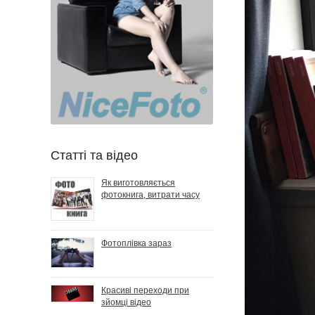
Статті та відео
Як виготовляється
фотокнига, витрати часу
Фотоплівка зараз
Красиві переходи при
зйомці відео