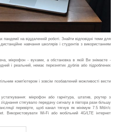
х пандемії на віддаленній роботі. Знайти відповідні теми для
дистанційне навчання школярів і студентів з використанням
ча, мікрофон - вухами, а обстановка в якій Ви знімаєте -
одний і реальний, немає перезнятих дублів або підроблених
стільним комп'ютером і зовсім позбавлений можливості вести
устаткування: мікрофон або гарнітура, штатив, роутер з
 з'єднання стягувало передачу сигналу в півтора рази більшу
ансляції перевірте, щоб канал тягнув як мінімум 7.5 Мбіт/с
net. Використовувати Wi-Fi або мобільний 4G/LTE інтернет