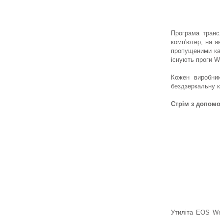
Програма транс
комп'ютер, на я
пропущеними ка
існують проги W
Кожен виробни
бездзеркальну к
Стрім з допомо
Утиліта EOS We