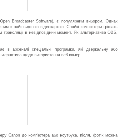
Open Broadcaster Software), є популярним вибором. Однак
ужним з найшвидшою відеокартою. Слабкі комп'ютери грішать
 трансляції в невідповідний момент. Як альтернатива OBS,
є в арсеналі спеціальні програмки, які дзеркальну або
альтернатива щодо використання веб-камер.
еру Canon до комп'ютера або ноутбука, після, фотік можна