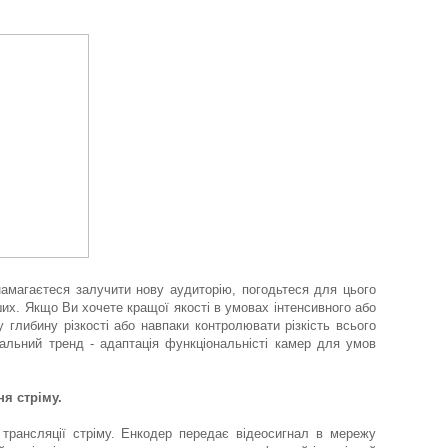
амагаєтеся залучити нову аудиторію, погодьтеся для цього
нших. Якщо Ви хочете кращої якості в умовах інтенсивного або
у глибину різкості або навпаки контролювати різкість всього
льний тренд - адаптація функціональністі камер для умов
я стріму.
трансляції стріму. Енкодер передає відеосигнал в мережу