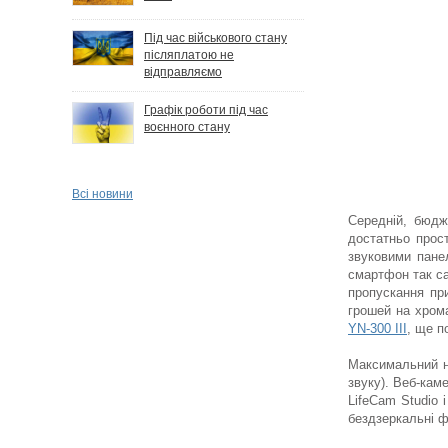
Під час військового стану
післяплатою не
відправляємо
Графік роботи під час
воєнного стану
Всі новини
Середній, бюдж
достатньо прос
звуковими пане
смартфон так са
пропускання пр
грошей на хром
YN-300 III
, ще 
Максимальний н
звуку). Веб-кам
LifeCam Studio 
бездзеркальні ф