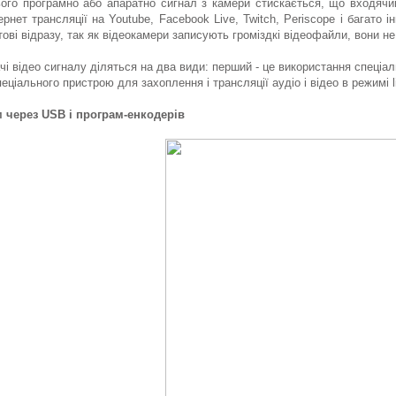
ього програмно або апаратно сигнал з камери стискається, що входячи
рнет трансляції на Youtube, Facebook Live, Twitch, Periscope і багато
тові відразу, так як відеокамери записують громіздкі відеофайли, вони н
чі відео сигналу діляться на два види: перший - це використання спеціал
ціального пристрою для захоплення і трансляції аудіо і відео в режимі li
ім через USB і програм-енкодерів