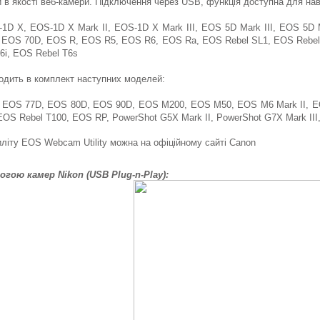
 в якості веб-камери. Підключення через USB, функція доступна для н
1D X, EOS-1D X Mark II, EOS-1D X Mark III, EOS 5D Mark III, EOS 5
, EOS 70D, EOS R, EOS R5, EOS R6, EOS Ra, EOS Rebel SL1, EOS Rebel 
6i, EOS Rebel T6s
одить в комплект наступних моделей:
, EOS 77D, EOS 80D, EOS 90D, EOS M200, EOS M50, EOS M6 Mark II, EO
EOS Rebel T100, EOS RP, PowerShot G5X Mark II, PowerShot G7X Mark III
літу EOS Webcam Utility можна на офіційному сайті Canon
гою камер Nikon (USB Plug-n-Play):