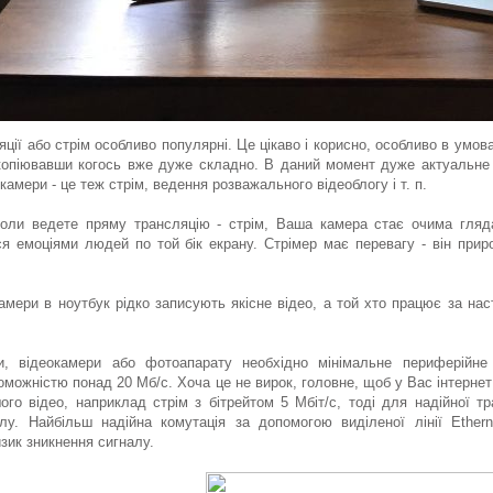
яції або стрім особливо популярні. Це цікаво і корисно, особливо в умова
скопіювавши когось вже дуже складно. В даний момент дуже актуальне 
камери - це теж стрім, ведення розважального відеоблогу і т. п.
коли ведете пряму трансляцію - стрім, Ваша камера стає очима гляда
я емоціями людей по той бік екрану. Стрімер має перевагу - він прир
амери в ноутбук рідко записують якісне відео, а той хто працює за на
и, відеокамери або фотоапарату необхідно мінімальне периферійне 
можністю понад 20 Мб/с. Хоча це не вирок, головне, щоб у Вас інтернет
ого відео, наприклад стрім з бітрейтом 5 Мбіт/с, тоді для надійної тр
алу. Найбільш надійна комутація за допомогою виділеної лінії Ether
изик зникнення сигналу.