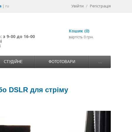
a
|
ru
Увійти
/
Регістрація
Кошик (0)
 з 9-00 до 16-00
вартість 0 грн.
і
4
СТУДІЙНЕ
ФОТОТОВАРИ
...
бо DSLR для стріму