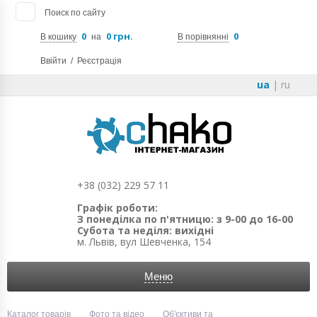
Поиск по сайту
0
0 грн.
0
В кошику
на
В порівнянні
Ввійти
/
Реєстрація
ua
|
ru
+38 (032) 229 57 11
Графік роботи:
З понеділка по п'ятницю: з 9-00 до 16-00
Субота та неділя: вихідні
м. Львів, вул Шевченка, 154
Меню
Каталог товарів
Фото та відео
Об'єктиви та