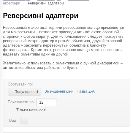
аксесуари
Реверсивні адаптери
Реверсивні адаптери
Реверсивный макро адаптер или реверсивное кольцо применяется
для макросъемки – позволяет присоединять объектив обратной
стороной к фотоаппарату. Для использования следует прикрутить
реверсивный макро адаптер к резьбе объектива, другой стороной
адаптера – закрепить перевернутый объектив к байонету
фотоаппарата. Кроме того, реверсивное кольцо может позволять
надевать объективы один на другой.
Желательно использовать с объективами с ручной диафрагмой –
автоматика объектива работать не будет.
Сортувати по:
Зменшення ціни
Назва Z-A
Популярності
Показувати по:
12
Тільки наявності
Вид: