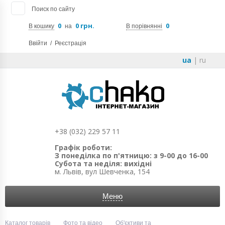
Поиск по сайту
0
0 грн.
0
В кошику
на
В порівнянні
Ввійти
/
Реєстрація
ua
|
ru
+38 (032) 229 57 11
Графік роботи:
З понеділка по п'ятницю: з 9-00 до 16-00
Субота та неділя: вихідні
м. Львів, вул Шевченка, 154
Меню
Каталог товарів
Фото та відео
Об'єктиви та