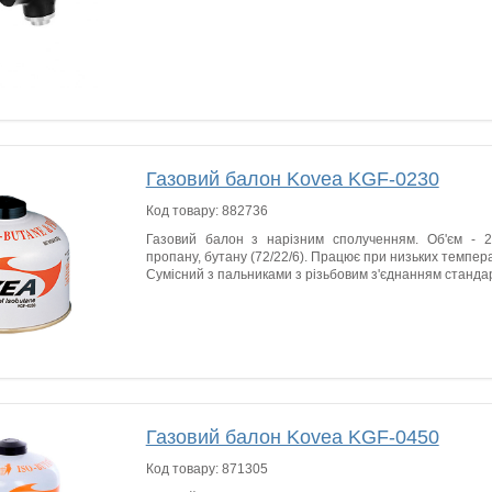
Газовий балон Kovea KGF-0230
Код товару:
882736
Газовий балон з нарізним сполученням. Об'єм - 23
пропану, бутану (72/22/6). Працює при низьких темпер
Сумісний з пальниками з різьбовим з'єднанням стандар
Газовий балон Kovea KGF-0450
Код товару:
871305