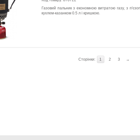
Газовий пальник з економною витратою газу, з п'єзоп
кухлем-казанком 0.5 л і кришкою.
Сторінки:
1
2
3
→