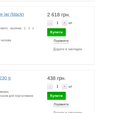
їжі (black)
2 618 грн.
-
+
шт
ієвого казанка 1 л з
Купити
 чоловік
Порівняти
Додати в закладки
230 g
438 грн.
-
+
шт
мовах.
Купити
 газом для портативних
Порівняти
Додати в закладки