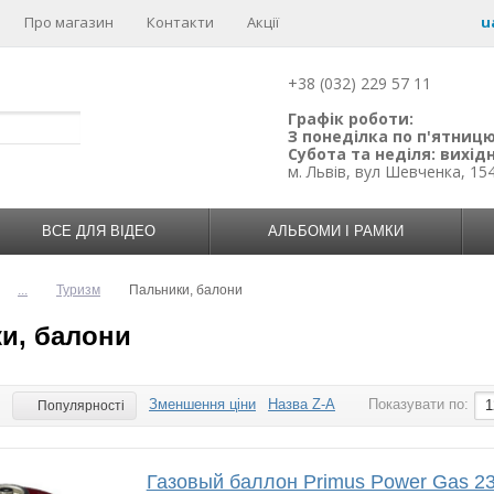
Про магазин
Контакти
Акції
u
+38 (032) 229 57 11
Графік роботи:
З понеділка по п'ятницю:
Субота та неділя: вихідн
м. Львів, вул Шевченка, 15
ВСЕ ДЛЯ ВІДЕО
АЛЬБОМИ І РАМКИ
...
Туризм
Пальники, балони
и, балони
Зменшення ціни
Назва Z-A
Показувати по:
:
1
Популярності
Газовый баллон Primus Power Gas 23