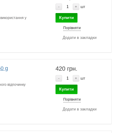
-
+
шт
Купити
 використання у
Порівняти
Додати в закладки
0 g
420 грн.
-
+
шт
ного відпочинку
Купити
Порівняти
Додати в закладки