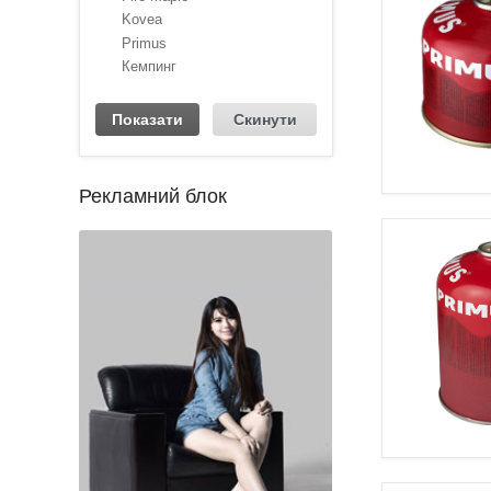
Kovea
Primus
Кемпинг
Рекламний блок
1
2
3
4