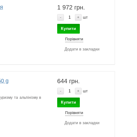
ня
1 972 грн.
-
+
шт
Купити
Порівняти
Додати в закладки
0 g
644 грн.
-
+
шт
уризму та альпінізму в
Купити
Порівняти
Додати в закладки