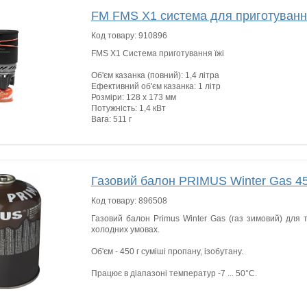
FM FMS X1 система для приготуван
Код товару:
910896
FMS X1 Система приготування їжі
Об'єм казанка (повний): 1,4 літра
Ефективний об'єм казанка: 1 літр
Розміри: 128 х 173 мм
Потужність: 1,4 кВт
Вага: 511 г
Газовий балон PRIMUS Winter Gas 45
Код товару:
896508
Газовий балон Primus Winter Gas (газ зимовий) для т
холодних умовах.
Об'єм - 450 г суміші пропану, ізобутану.
Працює в діапазоні температур -7 ... 50°C.