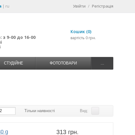
a
|
ru
Увійти
/
Регістрація
Кошик (0)
 з 9-00 до 16-00
вартість 0 грн.
і
4
СТУДІЙНЕ
ФОТОТОВАРИ
...
2
Тільки наявності
Вид:
0 g
313 грн.