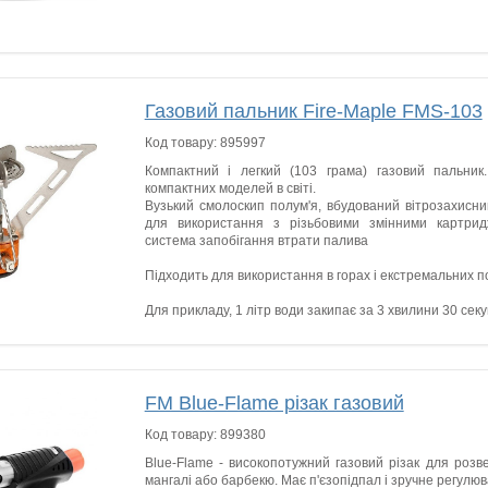
Газовий пальник Fire-Maple FMS-103
Код товару:
895997
Компактний і легкий (103 грам
а) газовий пальник
компактних моделей в світі.
Вузький смолоскип полум'я, вбудований вітрозахисни
для використання з різьбовими змінними картрид
система запобігання втрати палива
Підходить для використання в горах і екстремальних по
Для прикладу, 1 літр води закипає за 3 хвилини 30 секу
FM Blue-Flame різак газовий
Код товару:
899380
Blue-Flame - високопотужний газовий різак для розве
мангалі або барбекю. Має п'єзопідпал і зручне регулюв