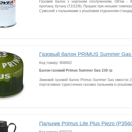
Газовий балон з нарізним сполученням. Об'єм - 45
пропану, бутану (72/22/6). Працює при низьких темпер
Сумісний з пальниками з різьбовим з'єднанням стандар
Газовый балон PRIMUS Summer Gas 
Код товару:
908802
Балон газовий Primus Summer Gas 230 гр
Зимовий газовий балон Primus Summer Gas ємністю 2
портативних туристичних газових пальників із різьбов
Пальник Primus Lite Plus Piezo (P356
Код товару:
870722