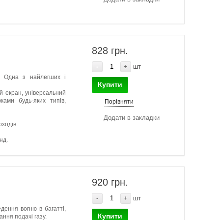
828 грн.
-
+
шт
. Одна з найлегших і
Купити
й екран, універсальний
жами будь-яких типів,
Порівняти
Додати в закладки
ходів.
нд.
920 грн.
-
+
шт
дення вогню в багатті,
Купити
ання подачі газу.