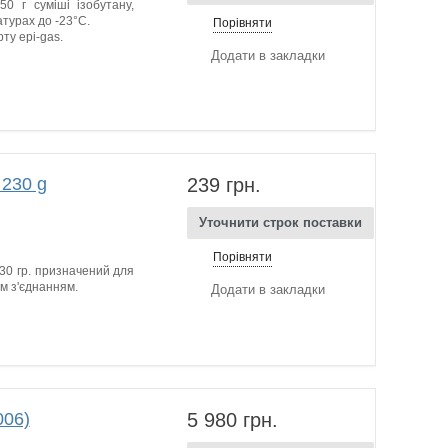
0 г суміші ізобутану,
атурах до -23°C.
Порівняти
ту epi-gas.
Додати в закладки
230 g
239 грн.
Уточнити строк поставки
Порівняти
30 гр. призначений для
им з'єднанням.
Додати в закладки
006)
5 980 грн.