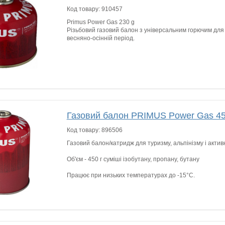
Код товару:
910457
Primus Power Gas 230 g
Різьбовий газовий балон з універсальним горючим для
весняно-осінній період.
Газовий балон PRIMUS Power Gas 45
Код товару:
896506
Газовий балон/катридж для туризму, альпінізму і актив
Об'єм - 450 г суміші ізобутану, пропану, бутану
Працює при низьких температурах до -15°C.