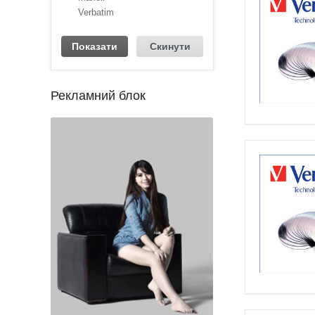
Verbatim
Рекламний блок
1
2
3
4