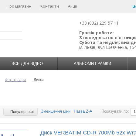
Про магазин
Контакти
Акції
u
+38 (032) 229 57 11
Графік роботи:
З понеділка по п'ятницю:
Субота та неділя: вихідн
м. Львів, вул Шевченка, 15
ВСЕ ДЛЯ ВІДЕО
АЛЬБОМИ І РАМКИ
Фототовари
Диски
Зменшення ціни
Назва Z-A
Показувати по:
:
1
Популярності
Диск VERBATIM CD-R 700Mb 52x Wra