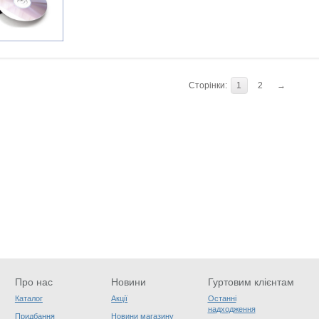
Сторінки:
1
2
→
Про нас
Новини
Гуртовим клієнтам
Каталог
Акції
Останні
надходження
Придбання
Новини магазину