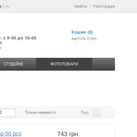
a
|
ru
Увійти
/
Регістрація
Кошик (0)
 з 9-00 до 16-00
вартість 0 грн.
і
4
СТУДІЙНЕ
ФОТОТОВАРИ
...
2
Тільки наявності
Вид:
p 50 pcs
743 грн.