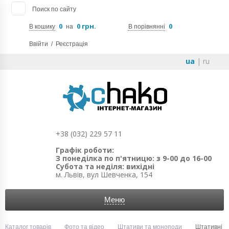
Поиск по сайту
0
0 грн.
0
В кошику
на
В порівнянні
Ввійти
/
Реєстрація
ua
|
ru
+38 (032) 229 57 11
Графік роботи:
З понеділка по п'ятницю: з 9-00 до 16-00
Субота та неділя: вихідні
м. Львів, вул Шевченка, 154
Меню
Каталог товарів
Фото та відео
Штативи та моноподи
Штативні