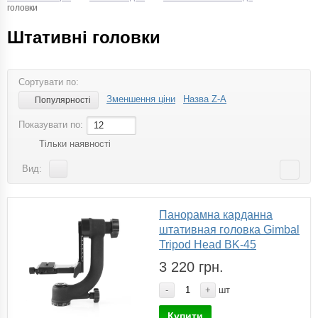
головки
Штативні головки
Сортувати по:
Зменшення ціни
Назва Z-A
Популярності
Показувати по:
12
Тільки наявності
Вид:
Панорамна карданна
штативная головка Gimbal
Tripod Head BK-45
3 220 грн.
-
+
шт
Купити