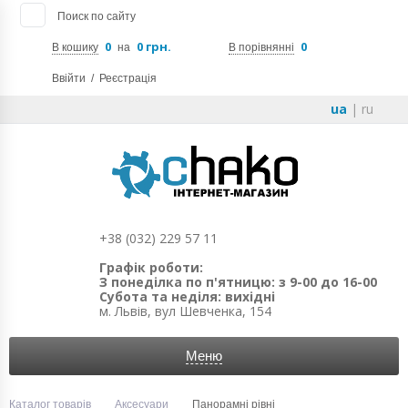
Поиск по сайту
0
0 грн.
0
В кошику
на
В порівнянні
Ввійти
/
Реєстрація
ua
|
ru
+38 (032) 229 57 11
Графік роботи:
З понеділка по п'ятницю: з 9-00 до 16-00
Субота та неділя: вихідні
м. Львів, вул Шевченка, 154
Меню
Каталог товарів
Аксесуари
Панорамні рівні