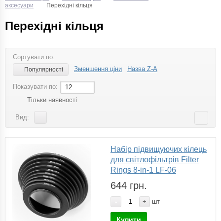
аксесуари
Перехідні кільця
Перехідні кільця
Сортувати по:
Зменшення ціни
Назва Z-A
Популярності
Показувати по:
12
Тільки наявності
Вид:
Набір підвищуючих кілець
для світлофільтрів Filter
Rings 8-in-1 LF-06
644 грн.
-
+
шт
Купити