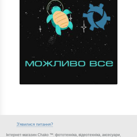
З'явилися питання?
Інтернет-магазин Chako ™: фототехніка, відеотехніка, аксесуари,