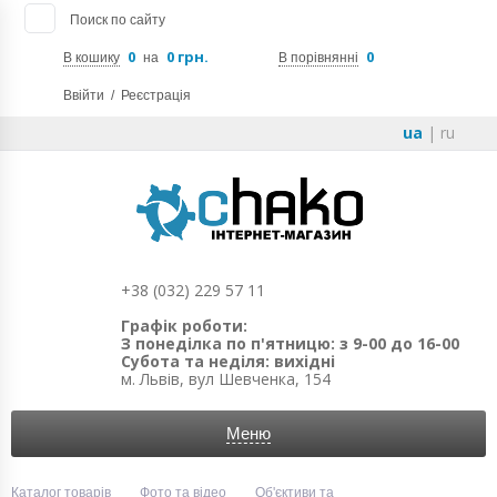
Поиск по сайту
0
0 грн.
0
В кошику
на
В порівнянні
Ввійти
/
Реєстрація
ua
|
ru
+38 (032) 229 57 11
Графік роботи:
З понеділка по п'ятницю: з 9-00 до 16-00
Субота та неділя: вихідні
м. Львів, вул Шевченка, 154
Меню
Каталог товарів
Фото та відео
Об'єктиви та