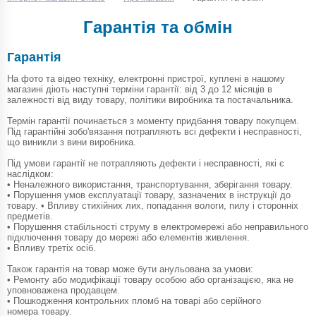
Гарантія та обмін
Гарантія
На фото та відео техніку, електронні пристрої, куплені в нашому
магазині діють наступні терміни гарантії: від 3 до 12 місяців в
залежності від виду товару, політики виробника та постачальника.
Термін гарантії починається з моменту придбання товару покупцем.
Під гарантійні зобо'вязання потрапляють всі дефекти і несправності,
що виникли з вини виробника.
Під умови гарантії не потрапляють дефекти і несправності, які є
наслідком:
• Неналежного використання, транспортування, зберігання товару.
• Порушення умов експлуатації товару, зазначених в інструкції до
товару. • Впливу стихійних лих, попадання вологи, пилу і сторонніх
предметів.
• Порушення стабільності струму в електромережі або неправильного
підключення товару до мережі або елементів живлення.
• Впливу третіх осіб.
Також гарантія на товар може бути анульована за умови:
• Ремонту або модифікації товару особою або організацією, яка не
уповноважена продавцем.
• Пошкодження контрольних пломб на товарі або серійного
номера товару.