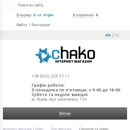
Поиск по сайту
0
0 грн.
0
В кошику
на
В порівнянні
Ввійти
/
Реєстрація
ua
|
ru
+38 (032) 229 57 11
Графік роботи:
З понеділка по п'ятницю: з 9-00 до 16-00
Субота та неділя: вихідні
м. Львів, вул Шевченка, 154
Меню
Інтернет-магазин Chako
Про магазин
Гарантія та обмін