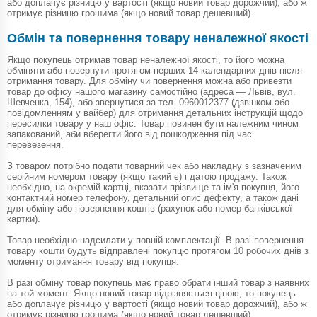
або доплачує різницю у вартості (якщо новий товар дорожчий), або ж
отримує різницю грошима (якщо новий товар дешевший).
Обмін та повернення товару неналежної якості
Якщо покупець отримав товар неналежної якості, то його можна
обміняти або повернути протягом перших 14 календарних днів після
отримання товару. Для обміну чи повернення можна або привезти
товар до офісу нашого магазину самостійно (адреса — Львів, вул.
Шевченка, 154), або звернутися за тел. 0960012377 (дзвінком або
повідомленням у вайбер) для отримання детальних інструкцій щодо
пересилки товару у наш офіс. Товар повинен бути належним чином
запакований, аби вберегти його від пошкодження під час
перевезення.
З товаром потрібно подати товарний чек або накладну з зазначеним
серійним номером товару (якщо такий є) і датою продажу. Також
необхідно, на окремій картці, вказати прізвище та ім'я покупця, його
контактний номер телефону, детальний опис дефекту, а також дані
для обміну або повернення коштів (рахунок або номер банківської
картки).
Товар необхідно надсилати у повній комплектації. В разі повернення
товару кошти будуть відправлені покупцю протягом 10 робочих днів з
моменту отримання товару від покупця.
В разі обміну товар покупець має право обрати інший товар з наявних
на той момент. Якщо новий товар відрізняється ціною, то покупець
або доплачує різницю у вартості (якщо новий товар дорожчий), або ж
отримує різницю грошима (якщо новий товар дешевший).