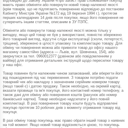
Відповідно до Закону України «Про захист прав споживачів» покупці
мають право обміняти або повернути новий товар належної якості
(крім товарів, що не підлягають поверненню відповідно до постанови
Кабінету Міністрів України №172 від 19 березня 1994 г.), протягом
перших календарних 14 днів після покупки, якщо його повернення не
суперечить іншим статтям, описаним в ЗУ ПЗПС.
Обміняти або повернути товар належної якості можна тільку у
випадку, якщо цей товар не був у використанні, повністю збережено
його товарний вигляд, відсутні сліди експлуатації (сколи, потертості,
тріщини), збережено в цілості упаковку та комплектацію товару. Для
обміну чи повернення можна або привезти товар до офісу нашого
магазину самостійно (адреса — Львів, вул. Шевченка, 154), або
звернутися за тел. 0960012377 (дзвінком або повідомленням у
вайбер) для отримання детальних інструкцій щодо пересилки товару
у наш офіс.
Товар повинен бути належним чином запакований, аби вберегти його
від пошкодження під час перевезення. З товаром потрібно подати
товарний чек або накладну з зазначеним серійним номером товару
(якщо такий є) і датою продажу. Також необхідно, на окремій картці,
вказати прізвище та ім'я покупця, його контактний номер телефону, а
також дані для обміну або повернення коштів (рахунок або номер
банківської картки). Товар необхідно надсилати у його повній
комплектації. В разі повернення товару кошти будуть відправлені
покупцю протягом 10 робочих днів з моменту отримання товару від
покупця.
В разі обміну товар покупець має право обрати інший товар з наявних
на той момент. Якщо новий товар відрізняється ціною, то покупець