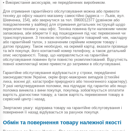
• Використання аксесуарів, не передбачених виробником.
Для отримання гарантійного обслуговування можна або привезти
техніку до офісу нашого магазину самостійно (адреса — Львів, вул.
Шевченка, 154), або звернутися за тел. 0960012377 (дзвінком або
повідомленням у вайбер) для отримання детальних інструкцій щодо
пересилки техніки у наш офіс. Техніка повинна бути належним чином
запакована, аби вберегти її від пошкодження під час перевезення чи
транспортування. З технікою потрібно надати товарний чек, накладну
або гарантійний талон, з зазначеним серійним номером товару і
датою продажу. Також необхідно, на окремій картці, вказати прізвище
та ім'я покупця, його контактний номер телефону, а також детальний
опис несправності. Товар, що направляється на гарантійне
обслуговування повинен бути повністю укомплектований. Відсутність
повної комплектації може привести до затримки в обслуговуванні.
Гарантійне обслуговування відбувається у строки, передбачені
законодавством України, окрім форс-мажорних випадків (стихійні
лиха, воєнні дії, катастрофи природного або техногенного характеру).
У разі непідтвердження поломки, яка підпадає під гарантію або якщо
поломка виникла з вини покупця, покупець зобов'язується оплатити
вартість діагностики товару, а також вартість перевезення товару в
сервісний центр і назад.
Звертаємо увагу: відправка товару на гарантійне обслуговування і
повернення її назад відбувається за рахунок покупця.
Обмін та повернення товару належної якості