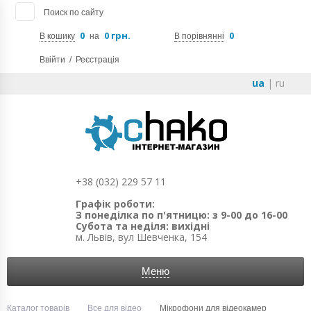
Поиск по сайту
0
0 грн.
0
В кошику
на
В порівнянні
Ввійти
/
Реєстрація
ua
|
ru
+38 (032) 229 57 11
Графік роботи:
З понеділка по п'ятницю: з 9-00 до 16-00
Субота та неділя: вихідні
м. Львів, вул Шевченка, 154
Меню
Каталог товарів
Все для відео
Мікрофони для відеокамер