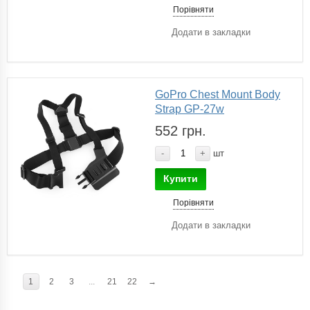
Порівняти
Додати в закладки
GoPro Chest Mount Body
Strap GP-27w
552 грн.
-
+
шт
Купити
Порівняти
Додати в закладки
1
2
3
...
21
22
→