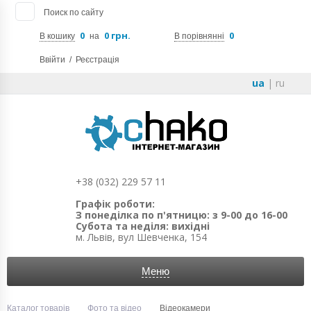
Поиск по сайту
0
0 грн.
0
В кошику
на
В порівнянні
Ввійти
/
Реєстрація
ua
|
ru
+38 (032) 229 57 11
Графік роботи:
З понеділка по п'ятницю: з 9-00 до 16-00
Субота та неділя: вихідні
м. Львів, вул Шевченка, 154
Меню
Каталог товарів
Фото та відео
Відеокамери