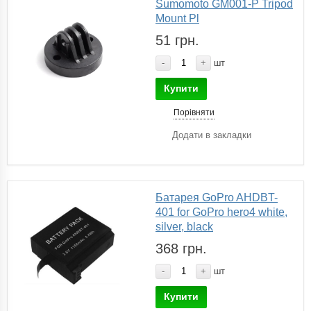
Sumomoto GM001-P Tripod
Mount Pl
51 грн.
-
+
шт
Купити
Порівняти
Додати в закладки
Батарея GoPro AHDBT-
401 for GoPro hero4 white,
silver, black
368 грн.
-
+
шт
Купити