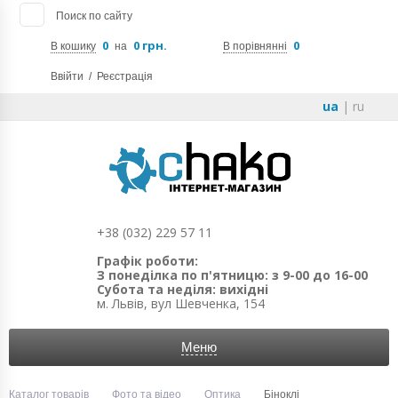
Поиск по сайту
0
0 грн.
0
В кошику
на
В порівнянні
Ввійти
/
Реєстрація
ua
|
ru
+38 (032) 229 57 11
Графік роботи:
З понеділка по п'ятницю: з 9-00 до 16-00
Субота та неділя: вихідні
м. Львів, вул Шевченка, 154
Меню
Каталог товарів
Фото та відео
Оптика
Біноклі