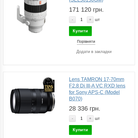
171 120 грн.
-
+
шт
Купити
Порівняти
Додати в закладки
Lens TAMRON 17-70mm
F2.8 Di III-A VC RXD lens
for Sony APS-C (Model
B070)
28 336 грн.
-
+
шт
Купити