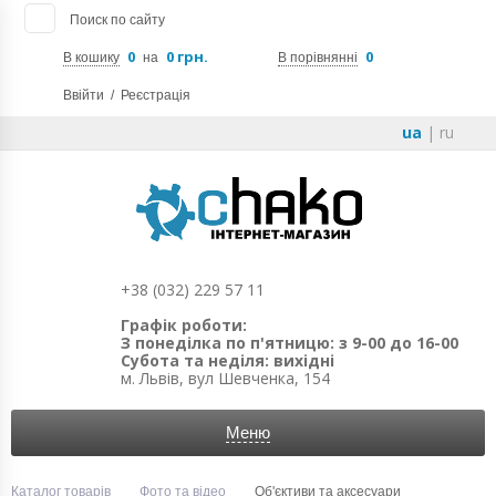
Поиск по сайту
0
0 грн.
0
В кошику
на
В порівнянні
Ввійти
/
Реєстрація
ua
|
ru
+38 (032) 229 57 11
Графік роботи:
З понеділка по п'ятницю: з 9-00 до 16-00
Субота та неділя: вихідні
м. Львів, вул Шевченка, 154
Меню
Каталог товарів
Фото та відео
Об'єктиви та аксесуари