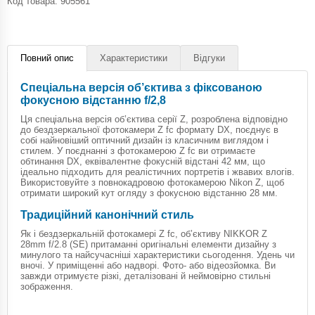
Код товара:
905561
Повний опис
Характеристики
Відгуки
Спеціальна версія об’єктива з фіксованою
фокусною відстанню f/2,8
Ця спеціальна версія об’єктива серії Z, розроблена відповідно
до бездзеркальної фотокамери Z fc формату DX, поєднує в
собі найновіший оптичний дизайн із класичним виглядом і
стилем. У поєднанні з фотокамерою Z fc ви отримаєте
обтинання DX, еквівалентне фокусній відстані 42 мм, що
ідеально підходить для реалістичних портретів і жвавих влогів.
Використовуйте з повнокадровою фотокамерою Nikon Z, щоб
отримати широкий кут огляду з фокусною відстанню 28 мм.
Традиційний канонічний стиль
Як і бездзеркальній фотокамері Z fc, об’єктиву NIKKOR Z
28mm f/2.8 (SE) притаманні оригінальні елементи дизайну з
минулого та найсучасніші характеристики сьогодення. Удень чи
вночі. У приміщенні або надворі. Фото- або відеозйомка. Ви
завжди отримуєте різкі, деталізовані й неймовірно стильні
зображення.