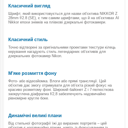
Класичний вигляд
Шрифт, який використовується для назви об’єктива NIKKOR Z
28mm f/2.8 (SE), є тим самим шрифтами, що й на об’єктивах AI
Nikkor епохи знімків на плівкові дзеркальні фотокамери.
Класичний стиль
Точно відтворені за оригінальними проектами текстури кілець
керування нагадують стиль легендарних об’єктивів для
дзеркальних фотокамер Nikon.
М’яке розмиття фону
Фото- або відеозйомка. Влоги або прямі трансляції. Цей
обְ’єктив дає змогу отримувати для об’єкта різкий фокус на
красиво розмитому фоні. Широкий байонет Z і 7-пелюсткова
заокруглена діафрагма f/2,8 забезпечують надзвичайно
рівномірне кругле боке.
Динамічні великі плани
Від стильної фотографії їжі до виразних портретів – цей
об’єктив є надзвичайно різким, навіть із фокусуванням із