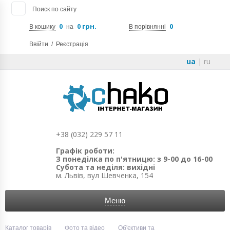
Поиск по сайту
0
0 грн.
0
В кошику
на
В порівнянні
Ввійти
/
Реєстрація
ua
|
ru
+38 (032) 229 57 11
Графік роботи:
З понеділка по п'ятницю: з 9-00 до 16-00
Субота та неділя: вихідні
м. Львів, вул Шевченка, 154
Меню
Каталог товарів
Фото та відео
Об'єктиви та