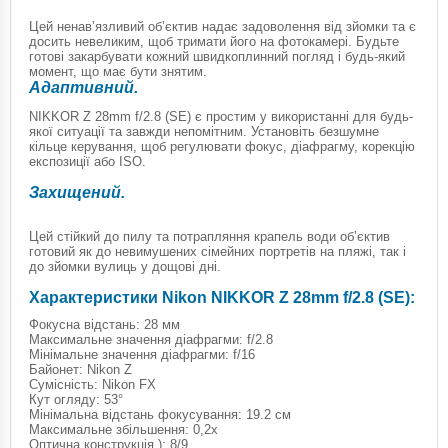
Цей ненав’язливий об’єктив надає задоволення від зйомки та є
досить невеликим, щоб тримати його на фотокамері. Будьте
готові закарбувати кожний швидкоплинний погляд і будь-який
момент, що має бути знятим.
Адаптивний.
NIKKOR Z 28mm f/2.8 (SE) є простим у використанні для будь-
якої ситуації та завжди непомітним. Установіть безшумне
кільце керування, щоб регулювати фокус, діафрагму, корекцію
експозиції або ISO.
Захищений.
Цей стійкий до пилу та потрапляння крапель води об’єктив
готовий як до невимушених сімейних портретів на пляжі, так і
до зйомки вулиць у дощові дні.
Характеристики Nikon NIKKOR Z 28mm f/2.8 (SE):
Фокусна відстань: 28 мм
Максимальне значення діафрагми: f/2.8
Мінімальне значення діафрагми: f/16
Байонет: Nikon Z
Сумісність: Nikon FX
Кут огляду: 53°
Мінімальна відстань фокусування: 19.2 см
Максимальне збільшення: 0,2x
Оптична конструкція ): 8/9