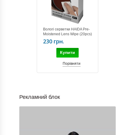
Вологі серветки HAIDA Pre-
Moistened Lens Wipe (20pcs)
HD4634
230 грн.
Купити
Порівняти
Рекламний блок