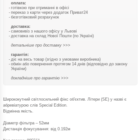
оплата:
готівкою при отриманні в офісі
переказ з карти через додаток Приват24
безготівковий розрахунок
доставка:
самовивіз з нашого офісу у Львові
доставка на склад Нової Пошти (по Україні)
детальніше про доставку >>>
гарантія:
діє на весь товар (згідно з умовами виробника)
обмін або повернення протягом 14 днів (відповідно до закону
України)
докладніше про гарантію >>>
Ширококутний світлосильний фікс об'єктив. Літери (SE) у назві є
абревіатурою слів Special Edition.
Відмінна якість.
Діаметр фільтра – 52мм
Дистанція фокусування: від 0.192м