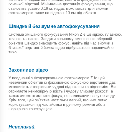
близької відстані. Мінімальна дистанція фокусування, що
становить усього 0,19 м, надає можливість для зйомки
фотокамерою лише на відстані 19 см від об’єкта.
Швидке й безшумне автофокусування
Система змішаного фокусування Nikon Z є швидкою, плавною,
точною та тихою. Завдяки значному зменшенню аберацій
об’єктив швидко знаходить фокус, навіть під час зйомки з
близької відстані. Зйомка відео відбувається надзвичайно
тихо.
Захопливе відео
У поєднанні з бездзеркальною фотокамерою Z fc цей
невеликий об’єктив із фіксованою фокусною відстанню дає
можливість створювати чудові відеокліпи та відеовміст. Ви
отримаєте неймовірну різкість і чудову глибину різкості, а
також зможете змінити фокус, не впливаючи на кут огляду.
Крім того, цей об’єктив настільки легкий, що ним легко
користуватися під час зйомки в ручному режимі або з
шарнірною конструкцією.
Невеликий.