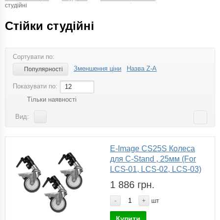
студійні
Стійки студійні
Сортувати по:
Зменшення ціни
Назва Z-A
Популярності
Показувати по:
12
Тільки наявності
Вид:
E-Image CS25S Колеса
для C-Stand , 25мм (For
LCS-01, LCS-02, LCS-03)
1 886 грн.
-
+
шт
Купити