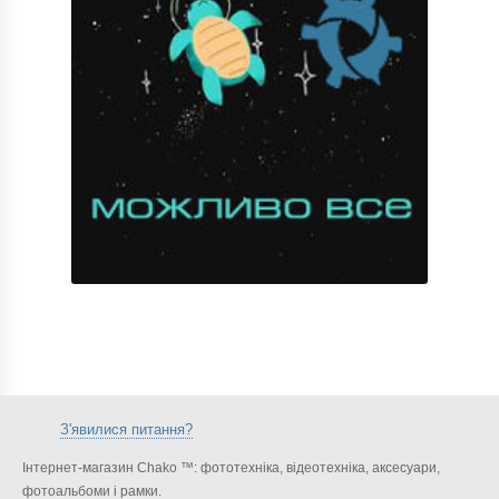
З'явилися питання?
Інтернет-магазин Chako ™: фототехніка, відеотехніка, аксесуари,
фотоальбоми і рамки.