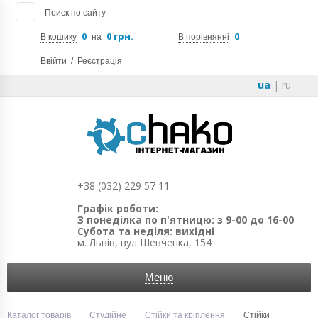
Поиск по сайту
0
0 грн.
0
В кошику
на
В порівнянні
Ввійти
/
Реєстрація
ua
|
ru
+38 (032) 229 57 11
Графік роботи:
З понеділка по п'ятницю: з 9-00 до 16-00
Субота та неділя: вихідні
м. Львів, вул Шевченка, 154
Меню
Каталог товарів
Студійне
Стійки та кріплення
Стійки