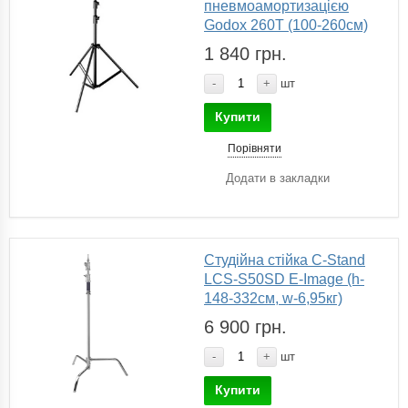
пневмоамортизацією
Godox 260T (100-260см)
1 840 грн.
-
+
шт
Купити
Порівняти
Додати в закладки
Студійна стійка C-Stand
LCS-S50SD E-Image (h-
148-332см, w-6,95кг)
6 900 грн.
-
+
шт
Купити