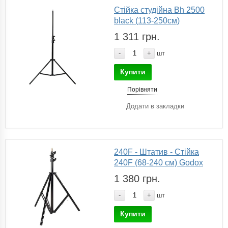
Стійка студійна Bh 2500
black (113-250см)
1 311 грн.
-
+
шт
Купити
Порівняти
Додати в закладки
240F - Штатив - Стійка
240F (68-240 см) Godox
1 380 грн.
-
+
шт
Купити