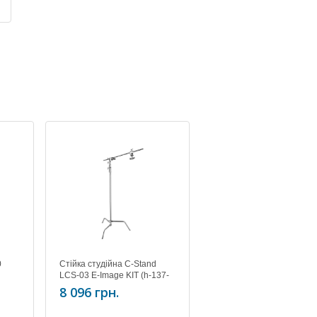
0
Стійка студійна C-Stand
LCS-03 E-Image KIT (h-137-
289см, w-8,2кг)
8 096 грн.