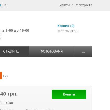
a
|
ru
Увійти
/
Регістрація
Кошик (0)
 з 9-00 до 16-00
вартість 0 грн.
і
4
СТУДІЙНЕ
ФОТОТОВАРИ
...
( 1 )
840 грн.
Купити
+
шт