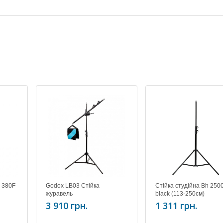
а 380F
Godox LB03 Стійка
Стійка студійна Bh 250
журавель
black (113-250см)
3 910 грн.
1 311 грн.