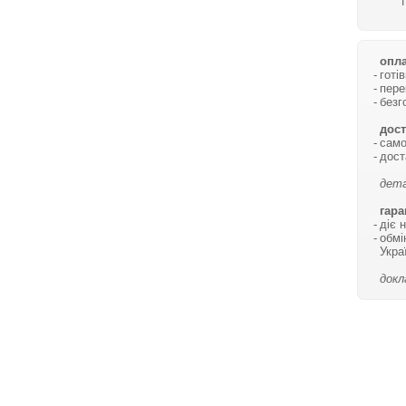
опла
готі
пере
безг
дост
само
дост
дета
гара
діє 
обмі
Укра
докл