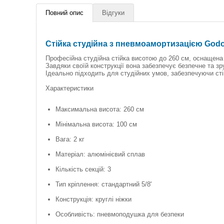
Повний опис
Відгуки
Cтійка студійна з пневмоамортизацією Godo
Професійна студійна стійка висотою до 260 см, оснащена
Завдяки своїй конструкції вона забезпечує безпечне та з
Ідеально підходить для студійних умов, забезпечуючи стій
Характеристики
Максимальна висота: 260 см
Мінімальна висота: 100 см
Вага: 2 кг
Матеріал: алюмінієвий сплав
Кількість секцій: 3
Тип кріплення: стандартний 5/8'
Конструкція: круглі ніжки
Особливість: пневмоподушка для безпеки