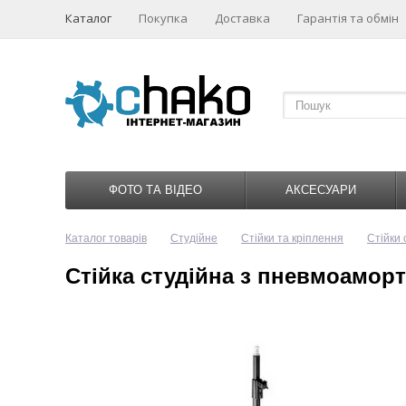
Каталог
Покупка
Доставка
Гарантія та обмін
ФОТО ТА ВІДЕО
АКСЕСУАРИ
Каталог товарів
Студійне
Стійки та кріплення
Стійки 
Cтійка студійна з пневмоаморт