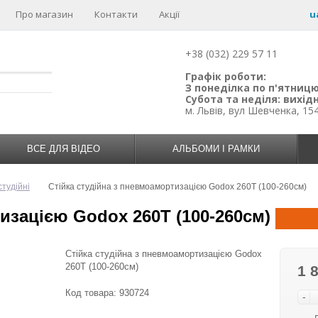
Про магазин
Контакти
Акції
u
+38 (032) 229 57 11
Графік роботи:
З понеділка по п'ятницю:
Субота та неділя: вихідн
м. Львів, вул Шевченка, 15
ВСЕ ДЛЯ ВІДЕО
АЛЬБОМИ І РАМКИ
студійні
Cтійка студійна з пневмоамортизацією Godox 260T (100-260см)
изацією Godox 260T (100-260см)
Cтійка студійна з пневмоамортизацією Godox
260T (100-260см)
1 
Код товара:
930724
-