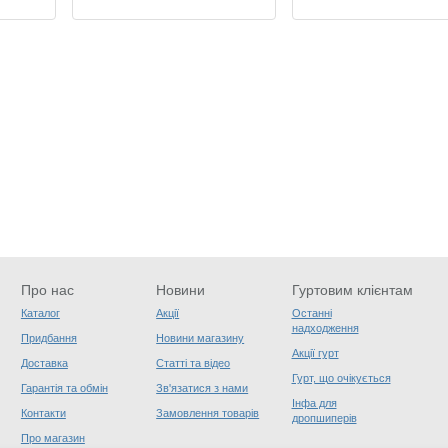
Про нас
Новини
Гуртовим клієнтам
Каталог
Акції
Останні
надходження
Придбання
Новини магазину
Акції гурт
Доставка
Статті та відео
Гурт, що очікується
Гарантія та обмін
Зв'язатися з нами
Інфа для
Контакти
Замовлення товарів
дропшиперів
Про магазин