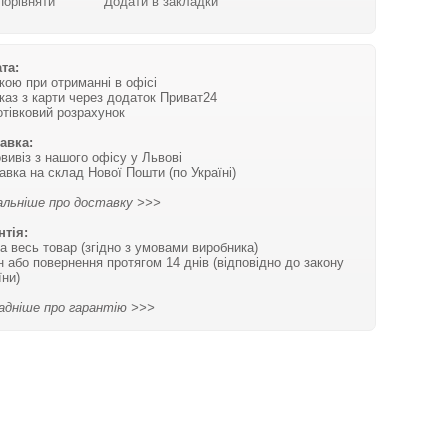
Порівняти
Додати в закладки
та:
вкою при отриманні в офісі
каз з карти через додаток Приват24
отівковий розрахунок
авка:
вивіз з нашого офісу у Львові
авка на склад Нової Пошти (по Україні)
льніше про доставку >>>
нтія:
на весь товар (згідно з умовами виробника)
н або повернення протягом 14 днів (відповідно до закону
їни)
адніше про гарантію >>>