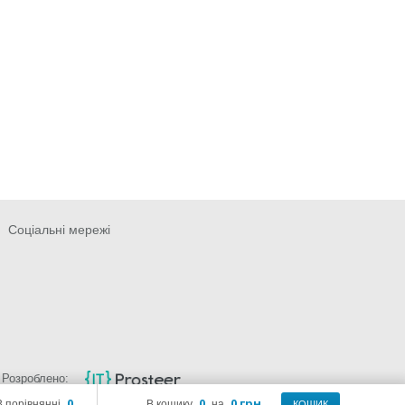
Соціальні мережі
Розроблено:
0
0
0 грн.
В порівнянні
В кошику
на
КОШИК