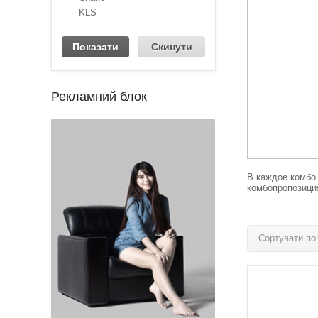
KLS
Рекламний блок
1
2
3
4
В каждое комбо
комбопропозиция
Сортувати по