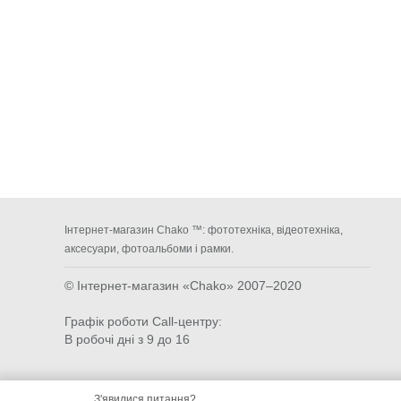
Інтернет-магазин Chako ™: фототехніка, відеотехніка,
аксесуари, фотоальбоми і рамки.
© Інтернет-магазин «Chako»
2007–2020
Графік роботи Call-центру:
В робочі дні з 9 до 16
З'явилися питання?