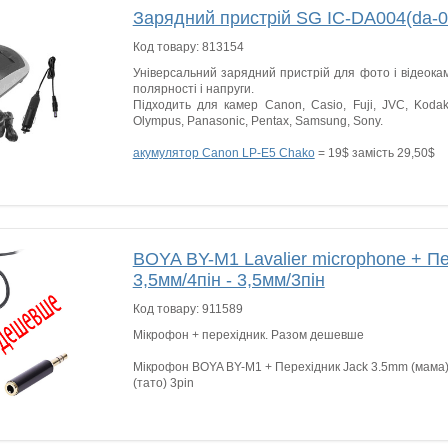
Зарядний пристрій SG IC-DA004(da-0
Код товару:
813154
Універсальний зарядний пристрій для фото і відеока
полярності і напруги.
Підходить для камер Canon, Casio, Fuji, JVC, Kodak,
Olympus, Panasonic, Pentax, Samsung, Sony.
акумулятор Canon LP-E5 Chako
= 19$ замість 29,50$
BOYA BY-M1 Lavalier microphone + П
3,5мм/4пін - 3,5мм/3пін
Код товару:
911589
Мікрофон + перехідник. Разом дешевше
Мікрофон BOYA BY-M1 + Перехідник Jack 3.5mm (мама) 
(тато) 3pin