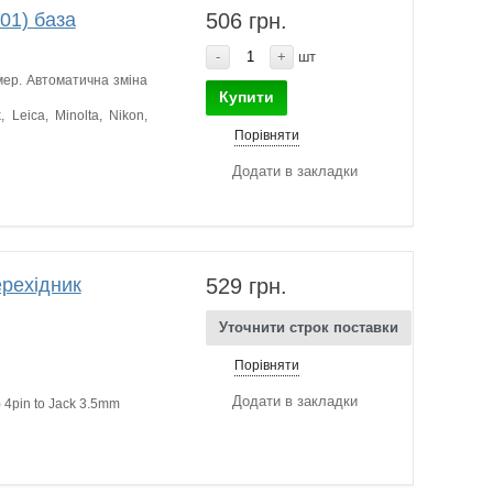
01) база
506 грн.
-
+
шт
мер. Автоматична зміна
Купити
 Leica, Minolta, Nikon,
Порівняти
Додати в закладки
ерехідник
529 грн.
Уточнити строк поставки
Порівняти
Додати в закладки
4pin to Jack 3.5mm