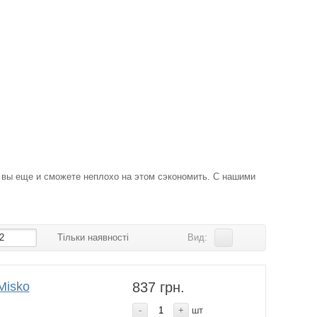
, вы еще и сможете неплохо на этом сэкономить. С нашими
2
Тільки наявності
Вид:
Misko
837 грн.
-
+
шт