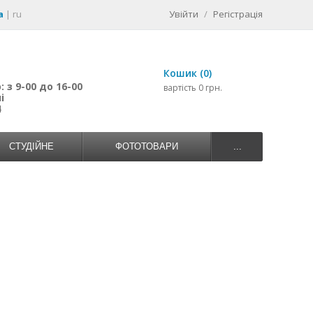
a
|
ru
Увійти
/
Регістрація
Кошик (0)
 з 9-00 до 16-00
вартість 0 грн.
і
4
СТУДІЙНЕ
ФОТОТОВАРИ
...