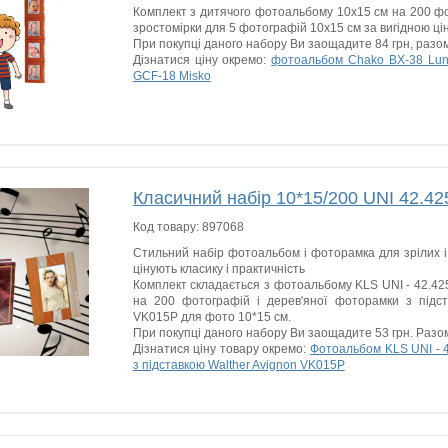
Комплект з дитячого фотоальбому 10х15 см на 200 фот
зростомірки для 5 фотографій 10x15 см за вигідною ці
При покупці даного набору Ви заощадите 84 грн, раз
Дізнатися ціну окремо:
фотоальбом Chako BX-38 Lunt
GCF-18 Misko
Класичний набір 10*15/200 UNI 42.4
Код товару:
897068
Стильний набір фотоальбом і фоторамка для зрілих і 
цінують класику і практичність
Комплект складається з фотоальбому KLS UNI - 42.42
на 200 фотографій і дерев'яної фоторамки з підст
VK015P для фото 10*15 см.
При покупці даного набору Ви заощадите 53 грн. Раз
Дізнатися ціну товару окремо:
Фотоальбом KLS UNI - 
з підставкою Walther Avignon VK015P