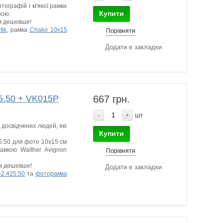
ографій і м'якої рамки
Купити
ною.
ом дешевше!
ik
, рамка
Chako 10x15
Порівняти
Додати в закладки
25.50 + VK015P
667 грн.
-
+
шт
досвідчених людей, які
Купити
5.50 для фото 10х15 см
авкою Walther Avignon
Порівняти
ом дешевше!
Додати в закладки
42.425.50
та
фоторамка