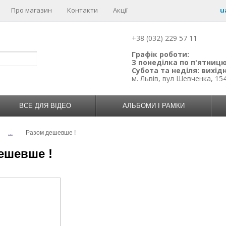
Про магазин
Контакти
Акції
u
+38 (032) 229 57 11
Графік роботи:
З понеділка по п'ятницю:
Субота та неділя: вихідн
м. Львів, вул Шевченка, 15
ВСЕ ДЛЯ ВІДЕО
АЛЬБОМИ І РАМКИ
...
Разом дешевше !
ешевше !