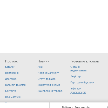
Про нас
Новини
Гуртовим клієнтам
Каталог
Акції
Останні
надходження
Придбання
Новини магазину
Акції гурт
Доставка
Статті та відео
Гурт, що очікується
Гарантія та обмін
Зв'язатися з нами
Інфа для
Контакти
Замовлення товарів
дропшиперів
Про магазин
Угода користувача
Ввійти
/
Реєстрація