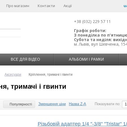
Про магазин
Контакти
Акції
u
+38 (032) 229 57 11
Графік роботи:
З понеділка по п'ятницю:
Субота та неділя: вихідн
м. Львів, вул Шевченка, 15
ВСЕ ДЛЯ ВІДЕО
АЛЬБОМИ І РАМКИ
Аксесуари
Кріплення, тримачі і гвинти
я, тримачі і гвинти
Зменшення ціни
Назва Z-A
Показувати по:
:
1
Популярності
Різьбовій адаптер 1/4 "-3/8" "Tristar" 1/