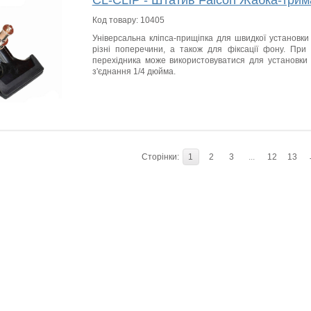
CL-CLIP - Штатив Falcon Жабка-трим
Код товару:
10405
Універсальна кліпса-прищіпка для швидкої установки 
різні поперечини, а також для фіксації фону. При 
перехідника може використовуватися для установки 
з'єднання 1/4 дюйма.
Сторінки:
1
2
3
...
12
13