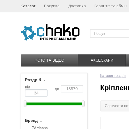
Каталог
Покупка
Доставка
Гарантія та обмін
ФОТО ТА ВІДЕО
АКСЕСУАРИ
Каталог товарів
Роздріб
Кріпленн
від
до
Сортувати по
Бренд
7Artisans