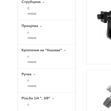
Струбцина
Є
немає
Прищіпка
є
немає
Кріплення на "башмак"
є
немає
Ручка
є
немає
Різьба 1/4 ", 3/8"
є