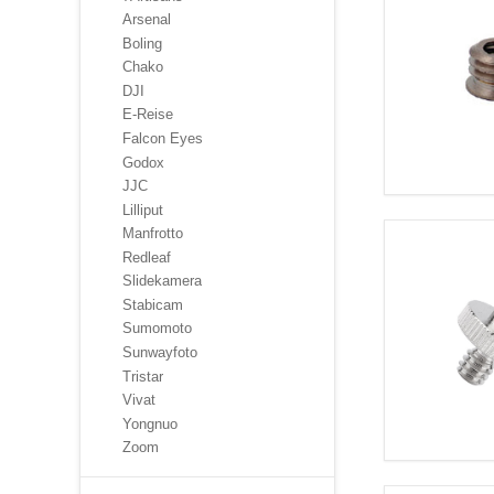
Arsenal
Boling
Chako
DJI
E-Reise
Falcon Eyes
Godox
JJC
Lilliput
Manfrotto
Redleaf
Slidekamera
Stabicam
Sumomoto
Sunwayfoto
Tristar
Vivat
Yongnuo
Zoom