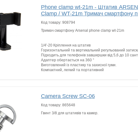
Phone clamp wt-21m - Штатив ARSE
Clamp / WT-21m Тримач смартфону 
Код товару:
908794
Тримач смартфону Arsenal phone clamp wt-21m
1/4'-20 Кріплення на штатив
Горизонтальний та вертикальний регульований затиск
Підходить для телефонів завширшки від 5,6 до 10 сант
Адаптер обертається на 360 °
Виготовлений із пластику та захисної гуми.
Компактний, легкий та портативний
Camera Screw SC-06
Код товару:
865648
Гвинт 3/8 для штативів та камер.