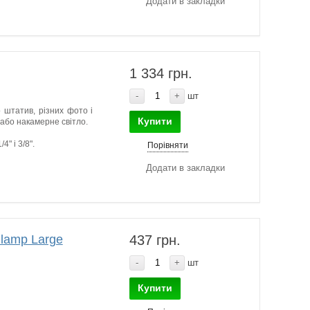
Додати в закладки
1 334 грн.
-
+
шт
 штатив, різних фото і
Купити
 або накамерне світло.
" і 3/8".
Порівняти
Додати в закладки
Clamp Large
437 грн.
-
+
шт
Купити