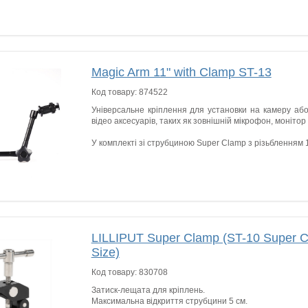
Magic Arm 11" with Clamp ST-13
Код товару:
874522
Універсальне кріплення для установки на камеру або
відео аксесуарів, таких як зовнішній мікрофон, монітор
У комплекті зі струбциною Super Clamp з різьбленням 1/4
LILLIPUT Super Clamp (ST-10 Super 
Size)
Код товару:
830708
Затиск-лещата для кріплень.
Максимальна відкриття струбцини 5 см.