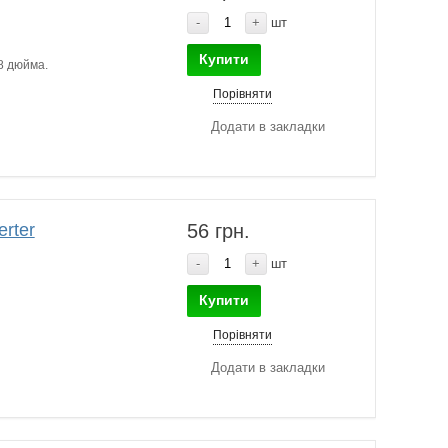
-
+
шт
Купити
/8 дюйма.
Порівняти
Додати в закладки
erter
56 грн.
-
+
шт
Купити
Порівняти
Додати в закладки