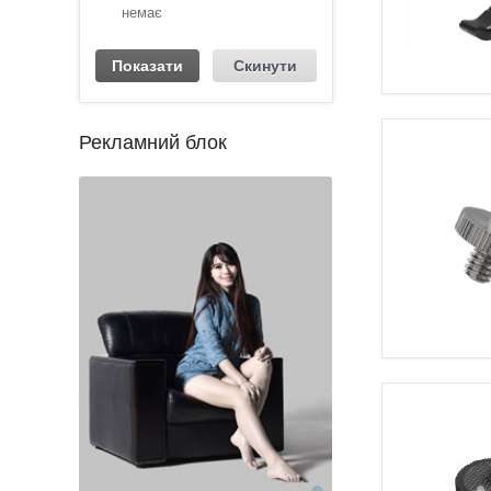
немає
Рекламний блок
1
2
3
4