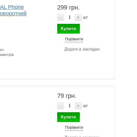
NAL Phone
299 грн.
поворотний
-
+
шт
Купити
Порівняти
Додати в закладки
ач.
иметрів.
79 грн.
-
+
шт
Купити
Порівняти