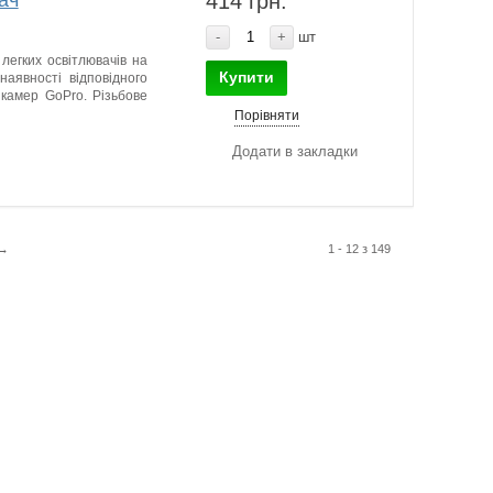
ач
414 грн.
-
+
шт
легких освітлювачів на
Купити
наявності відповідного
камер GoPro. Різьбове
Порівняти
Додати в закладки
→
1 - 12 з 149