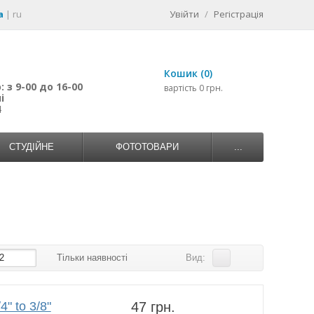
a
|
ru
Увійти
/
Регістрація
Кошик (0)
 з 9-00 до 16-00
вартість 0 грн.
і
4
СТУДІЙНЕ
ФОТОТОВАРИ
...
2
Тільки наявності
Вид:
4" to 3/8"
47 грн.