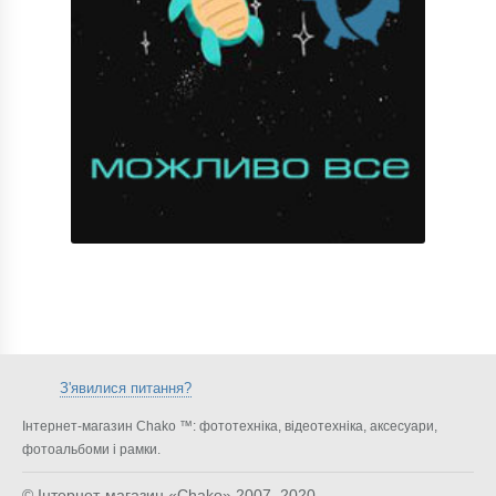
З'явилися питання?
Інтернет-магазин Chako ™: фототехніка, відеотехніка, аксесуари,
фотоальбоми і рамки.
© Інтернет-магазин «Chako»
2007–2020