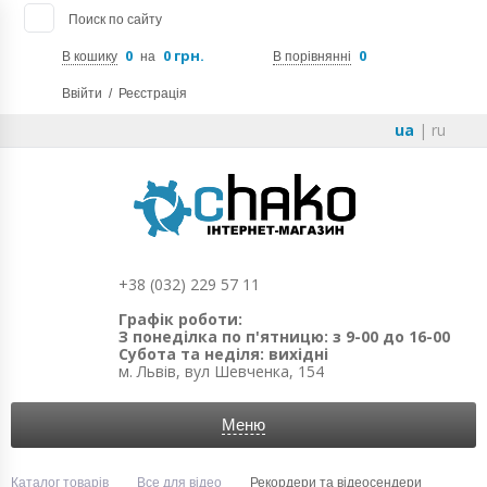
Поиск по сайту
0
0 грн.
0
В кошику
на
В порівнянні
Ввійти
/
Реєстрація
ua
|
ru
+38 (032) 229 57 11
Графік роботи:
З понеділка по п'ятницю: з 9-00 до 16-00
Субота та неділя: вихідні
м. Львів, вул Шевченка, 154
Меню
Каталог товарів
Все для відео
Рекордери та відеосендери