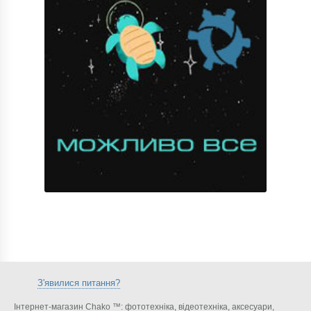
З'явилися питання?
Інтернет-магазин Chako ™: фототехніка, відеотехніка, аксесуари,