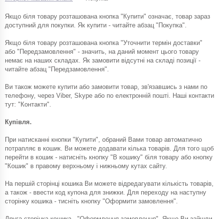
Якщо біля товару розташована кнопка "Купити" означає, товар зараз
доступний для покупки. Як купити - читайте абзац "Покупка".
Якщо біля товару розташована кнопка "Уточнити термін доставки"
або "Передзамовлення" - значить, на даний момент цього товару
немає на наших складах. Як замовити відсутні на складі позиції -
читайте абзац "Передзамовлення".
Ви також можете купити або замовити товар, зв'язавшись з нами по
телефону, через Viber, Skype або по електронній пошті. Наші контакти
тут: "Контакти".
Купівля.
При натисканні кнопки "Купити", обраний Вами товар автоматично
потрапляє в кошик. Ви можете додавати кілька товарів. Для того щоб
перейти в кошик - натисніть кнопку "В кошику" біля товару або кнопку
"Кошик" в правому верхньому і нижньому кутах сайту.
На першій сторінці кошика Ви можете відредагувати кількість товарів,
а також - ввести код купона для знижки. Для переходу на наступну
сторінку кошика - тисніть кнопку "Оформити замовлення".
Друга сторінка кошика - "Оформлення замовлення". Якщо Ви зайшли