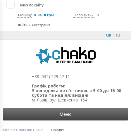
Поиск по сайту
0
0 грн.
0
В кошику
на
В порівнянні
Ввійти
/
Реєстрація
ua
|
ru
+38 (032) 229 57 11
Графік роботи:
З понеділка по п'ятницю: з 9-00 до 16-00
Субота та неділя: вихідні
м. Львів, вул Шевченка, 154
Меню
Інтернет-магазин Chako
Покупка