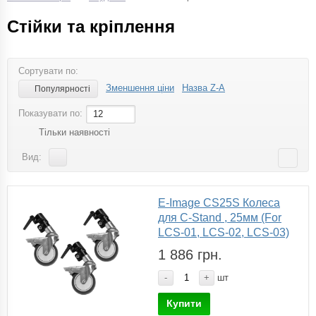
Стійки та кріплення
Сортувати по:
Зменшення ціни
Назва Z-A
Популярності
Показувати по:
12
Тільки наявності
Вид:
E-Image CS25S Колеса
для C-Stand , 25мм (For
LCS-01, LCS-02, LCS-03)
1 886 грн.
-
+
шт
Купити