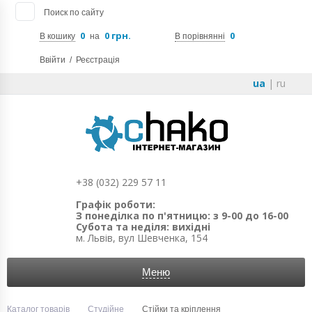
Поиск по сайту
0
0 грн.
0
В кошику
на
В порівнянні
Ввійти
/
Реєстрація
ua
|
ru
+38 (032) 229 57 11
Графік роботи:
З понеділка по п'ятницю: з 9-00 до 16-00
Субота та неділя: вихідні
м. Львів, вул Шевченка, 154
Меню
Каталог товарів
Студійне
Стійки та кріплення