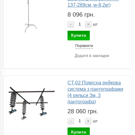
137-289см, w-8,2кг)
8 096 грн.
-
+
шт
Купити
Порівняти
Додати в закладки
CT-02 Підвісна рейкова
система з пантографами
(4 рельси 3м, 3
пантографа)
28 060 грн.
-
+
шт
Купити