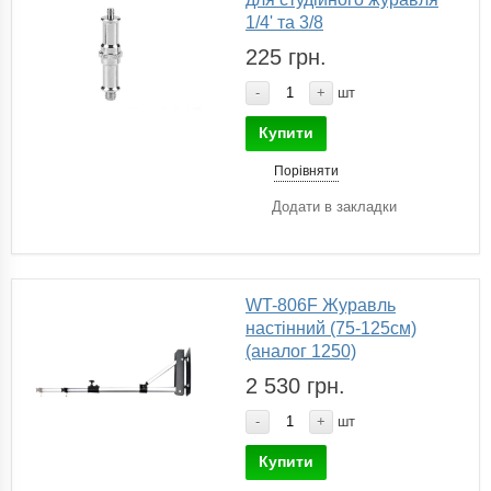
1/4' та 3/8
225 грн.
-
+
шт
Купити
Порівняти
Додати в закладки
WT-806F Журавль
настінний (75-125см)
(аналог 1250)
2 530 грн.
-
+
шт
Купити