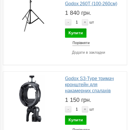
Godox 260T (100-260см)
1 840 грн.
-
+
шт
Купити
Порівняти
Додати в закладки
Godox S3-Type тримач
кронштейн для
накамерних спалахів
1 150 грн.
-
+
шт
Купити
Порівняти