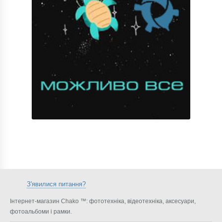
З'явилися питання?
Інтернет-магазин Chako ™: фототехніка, відеотехніка, аксесуари,
фотоальбоми і рамки.