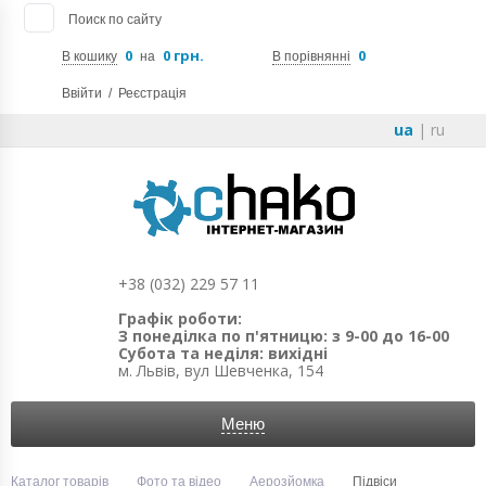
Поиск по сайту
0
0 грн.
0
В кошику
на
В порівнянні
Ввійти
/
Реєстрація
ua
|
ru
+38 (032) 229 57 11
Графік роботи:
З понеділка по п'ятницю: з 9-00 до 16-00
Субота та неділя: вихідні
м. Львів, вул Шевченка, 154
Меню
Каталог товарів
Фото та відео
Аерозйомка
Підвіси