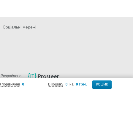
Соціальні мережі
Розроблено:
0
0
0 грн.
В порівнянні
В кошику
на
КОШИК