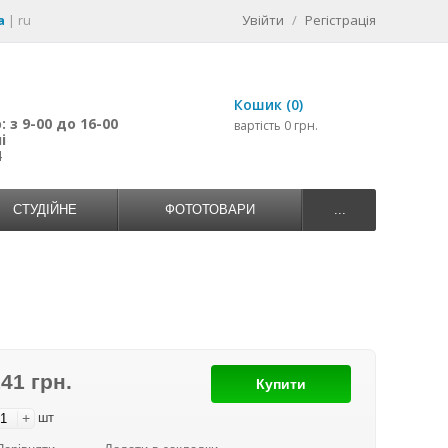
a
|
ru
Увійти
/
Регістрація
Кошик (0)
 з 9-00 до 16-00
вартість 0 грн.
і
4
СТУДІЙНЕ
ФОТОТОВАРИ
...
141 грн.
Купити
+
шт