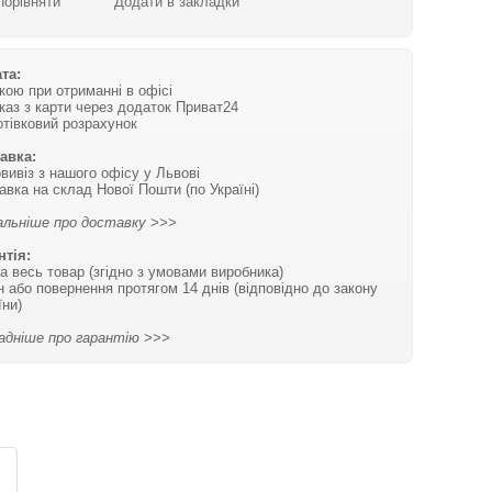
Порівняти
Додати в закладки
та:
вкою при отриманні в офісі
каз з карти через додаток Приват24
отівковий розрахунок
авка:
вивіз з нашого офісу у Львові
авка на склад Нової Пошти (по Україні)
льніше про доставку >>>
нтія:
на весь товар (згідно з умовами виробника)
н або повернення протягом 14 днів (відповідно до закону
їни)
адніше про гарантію >>>