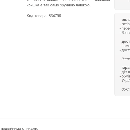
кришка є так само зручною чашкою.
Код товара:
834796
опла
готі
пере
безг
дост
само
дост
дета
гара
діє 
обмі
Укра
докл
з подвійними стінками.