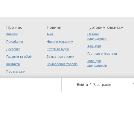
Про нас
Новини
Гуртовим клієнтам
Каталог
Акції
Останні
надходження
Придбання
Новини магазину
Акції гурт
Доставка
Статті та відео
Гурт, що очікується
Гарантія та обмін
Зв'язатися з нами
Інфа для
Контакти
Замовлення товарів
дропшиперів
Про магазин
Угода користувача
Ввійти
/
Реєстрація