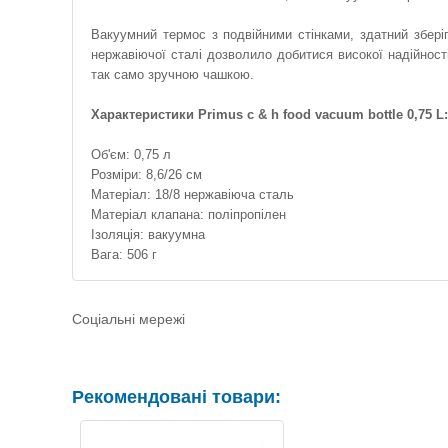
Вакуумний термос з подвійними стінками, здатний збері
нержавіючої сталі дозволило добитися високої надійност
так само зручною чашкою.
Характеристики Primus c & h food vacuum bottle 0,75 L:
Об'єм: 0,75 л
Розміри: 8,6/26 см
Матеріал: 18/8 нержавіюча сталь
Матеріал клапана: поліпропілен
Ізоляція: вакуумна
Вага: 506 г
Соціальні мережі
Рекомендовані товари: