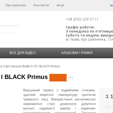
Про магазин
Контакти
Акції
u
+38 (032) 229 57 11
Графік роботи:
З понеділка по п'ятницю:
Субота та неділя: вихідн
м. Львів, вул Шевченка, 15
ВСЕ ДЛЯ ВІДЕО
АЛЬБОМИ І РАМКИ
с C&H Vacuum Bottle 0.75 l BLACK Primus
 l BLACK Primus
( 4 )
Вакуумний термос з подвійними стінками,
здатний зберігати температуру протягом
1 
тривалого часу. Використання високоякісної
нержавіючої сталі дозволило добитися
-
високої надійності виробу і відмінних
теплозберігаючих властивостей. Зовнішня